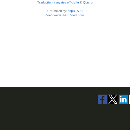
Traduction française officielle
©
Qiaeru
Optimized by:
phpBB SEO
Confidentialité
|
Conditions