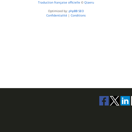
Traduction française officielle
©
Qiaeru
Optimized by:
phpBB SEO
Confidentialité
|
Conditions