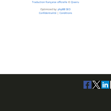
Traduction française officielle
©
Qiaeru
Optimized by:
phpBB SEO
Confidentialité
|
Conditions