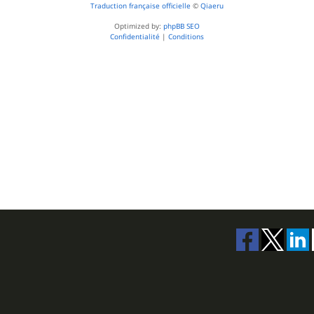
Traduction française officielle
©
Qiaeru
Optimized by:
phpBB SEO
Confidentialité
|
Conditions