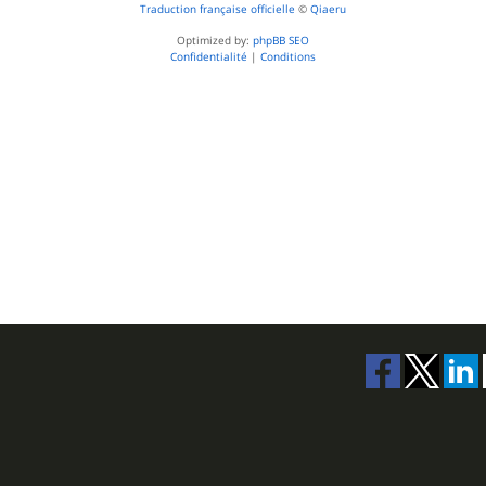
Traduction française officielle
©
Qiaeru
Optimized by:
phpBB SEO
Confidentialité
|
Conditions