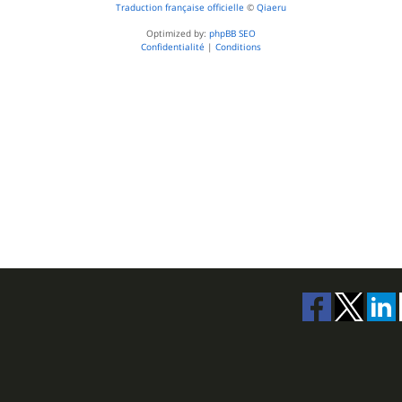
Traduction française officielle
©
Qiaeru
Optimized by:
phpBB SEO
Confidentialité
|
Conditions