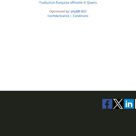
Traduction française officielle
©
Qiaeru
Optimized by:
phpBB SEO
Confidentialité
|
Conditions