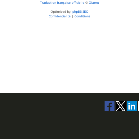
Traduction française officielle
©
Qiaeru
Optimized by:
phpBB SEO
Confidentialité
|
Conditions