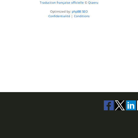
Traduction française officielle
©
Qiaeru
Optimized by:
phpBB SEO
Confidentialité
|
Conditions