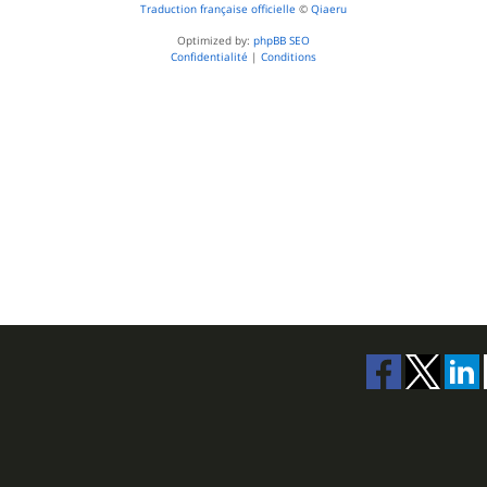
Traduction française officielle
©
Qiaeru
Optimized by:
phpBB SEO
Confidentialité
|
Conditions