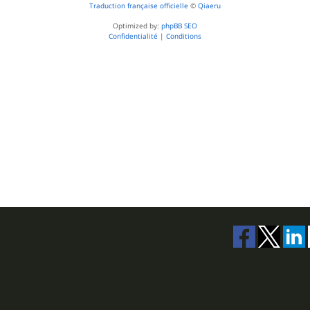
Traduction française officielle
©
Qiaeru
Optimized by:
phpBB SEO
Confidentialité
|
Conditions