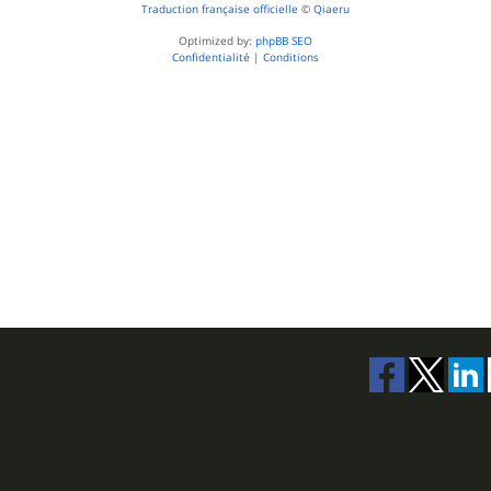
Traduction française officielle
©
Qiaeru
Optimized by:
phpBB SEO
Confidentialité
|
Conditions