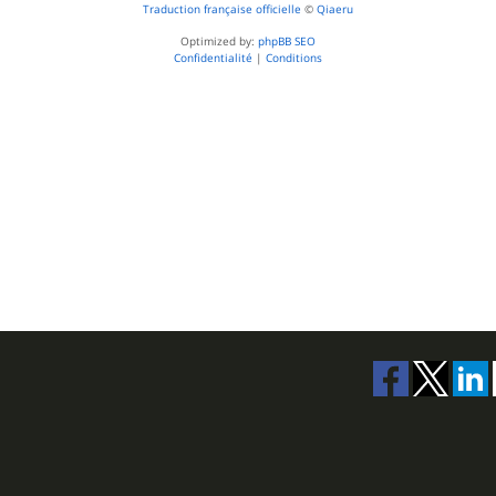
Traduction française officielle
©
Qiaeru
Optimized by:
phpBB SEO
Confidentialité
|
Conditions