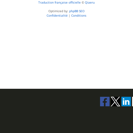
Traduction française officielle
©
Qiaeru
Optimized by:
phpBB SEO
Confidentialité
|
Conditions