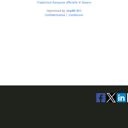
Traduction française officielle
©
Qiaeru
Optimized by:
phpBB SEO
Confidentialité
|
Conditions