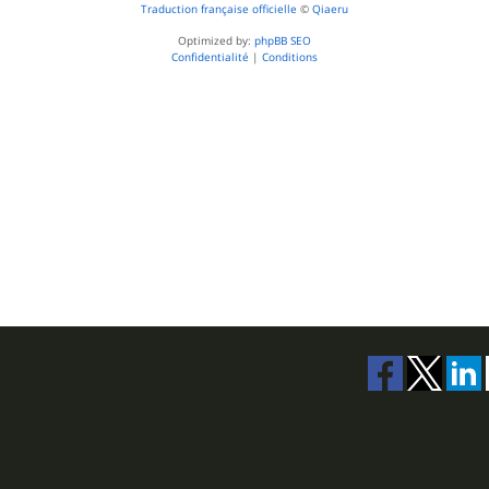
Traduction française officielle
©
Qiaeru
Optimized by:
phpBB SEO
Confidentialité
|
Conditions