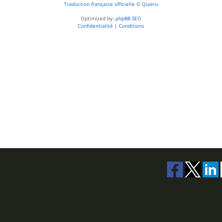
Traduction française officielle
©
Qiaeru
Optimized by:
phpBB SEO
Confidentialité
|
Conditions