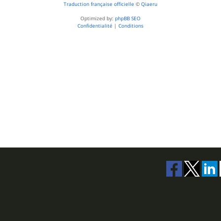
Traduction française officielle
©
Qiaeru
Optimized by:
phpBB SEO
Confidentialité
|
Conditions