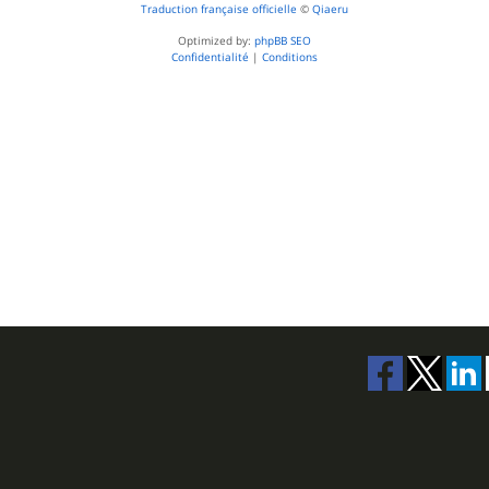
Traduction française officielle
©
Qiaeru
Optimized by:
phpBB SEO
Confidentialité
|
Conditions