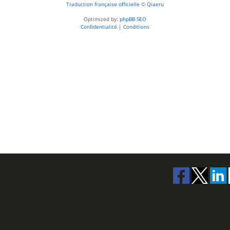
Traduction française officielle
©
Qiaeru
Optimized by:
phpBB SEO
Confidentialité
|
Conditions