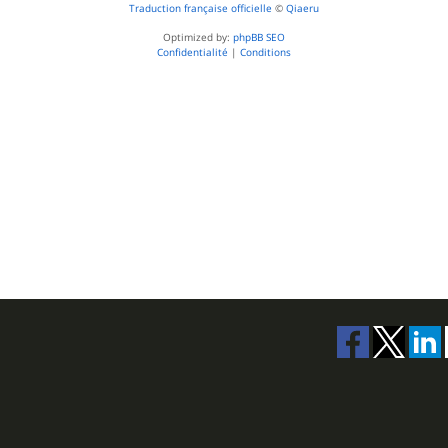
Traduction française officielle
©
Qiaeru
Optimized by:
phpBB SEO
Confidentialité
|
Conditions