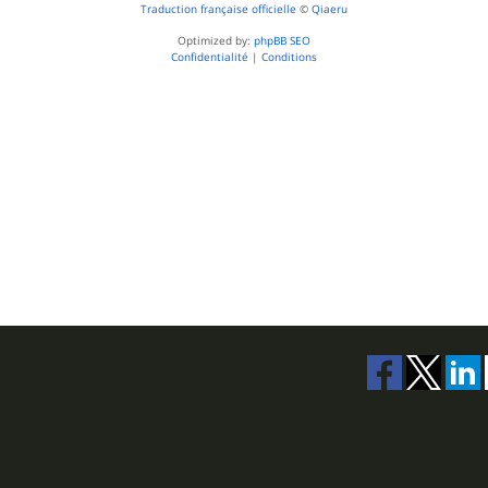
Traduction française officielle
©
Qiaeru
Optimized by:
phpBB SEO
Confidentialité
|
Conditions