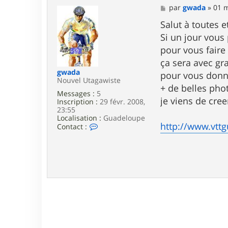
M
par
gwada
»
01 m
e
s
Salut à toutes e
s
Si un jour vous
a
g
pour vous faire
e
ça sera avec gra
gwada
pour vous donn
Nouvel Utagawiste
+ de belles phot
Messages :
5
je viens de cree
Inscription :
29 févr. 2008,
23:55
Localisation :
Guadeloupe
http://www.vtt
C
Contact :
o
n
t
a
c
t
e
r
g
w
a
d