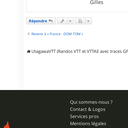
Gilles
c
t
e
r
Répondre
S
g
i
Revenir à « France - DOM-TOM »
l
o
u
UtagawaVTT (Randos VTT et VTTAE avec traces GP
Qui sommes-nous ?
Contact & Logos
Services pros
Mentions légales