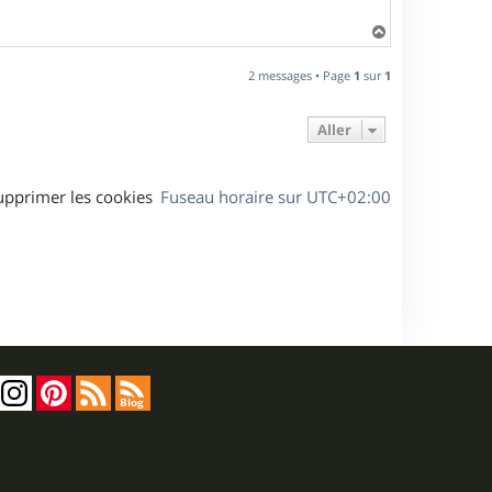
H
a
u
2 messages • Page
1
sur
1
t
Aller
upprimer les cookies
Fuseau horaire sur
UTC+02:00