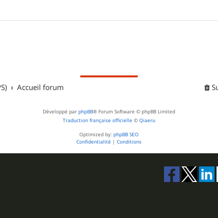
S)
Accueil forum
S
Développé par
phpBB
® Forum Software © phpBB Limited
Traduction française officielle
©
Qiaeru
Optimized by:
phpBB SEO
Confidentialité
|
Conditions