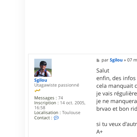
a
M
par
Sgilou
»
07 m
e
s
Salut
s
enfin, des infos
a
Sgilou
g
cela manquait c
Utagawiste passionné
e
je vais réguli
Messages :
74
je ne manquerai
Inscription :
14 oct. 2005,
16:58
brvao et bon rid
Localisation :
Toulouse
C
Contact :
o
si tu veux d'aut
n
A+
t
a