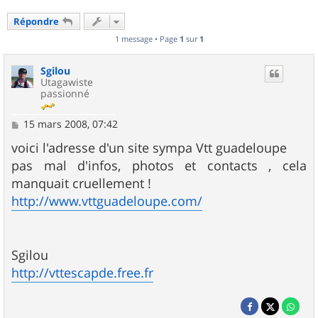
Répondre
1 message • Page
1
sur
1
Sgilou
Utagawiste
passionné
M
15 mars 2008, 07:42
e
s
voici l'adresse d'un site sympa Vtt guadeloupe
s
pas mal d'infos, photos et contacts , cela
a
g
manquait cruellement !
e
http://www.vttguadeloupe.com/
Sgilou
http://vttescapde.free.fr