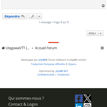
a
u
Répondre
t
1 message • Page
1
sur
1
Aller
UtagawaVTT (Randos VTT et VTTAE avec traces GPS)
Accueil forum
Développé par
phpBB
® Forum Software © phpBB Limited
Traduction française officielle
©
Qiaeru
Optimized by:
phpBB SEO
Confidentialité
|
Conditions
Qui sommes-nous ?
Contact & Logos