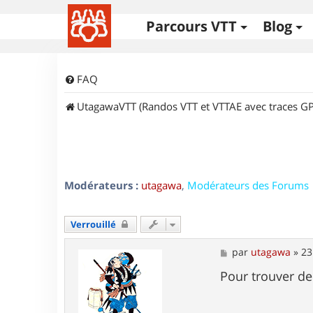
Parcours VTT
Blog
FAQ
UtagawaVTT (Randos VTT et VTTAE avec traces GP
Modérateurs :
utagawa
,
Modérateurs des Forums
Verrouillé
M
par
utagawa
»
23
e
s
Pour trouver de l
s
a
g