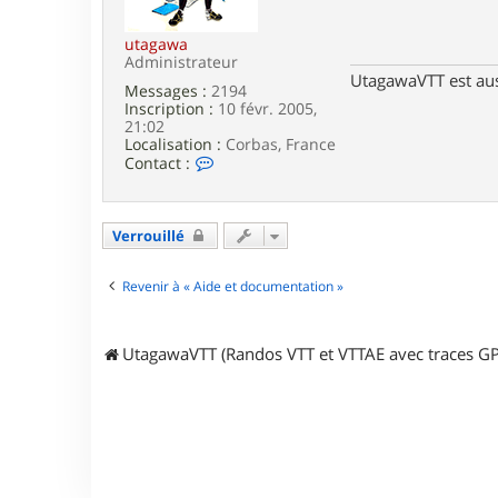
e
utagawa
Administrateur
UtagawaVTT est au
Messages :
2194
Inscription :
10 févr. 2005,
21:02
Localisation :
Corbas, France
C
Contact :
o
n
t
a
Verrouillé
c
t
e
Revenir à « Aide et documentation »
r
u
t
UtagawaVTT (Randos VTT et VTTAE avec traces GP
a
g
a
w
a