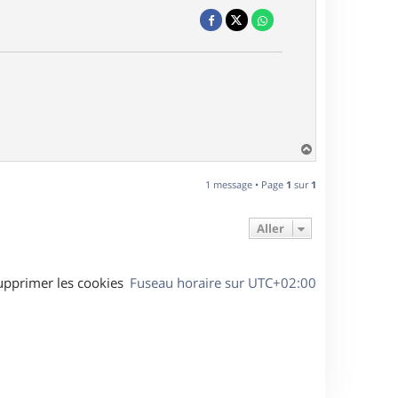
H
a
u
1 message • Page
1
sur
1
t
Aller
upprimer les cookies
Fuseau horaire sur
UTC+02:00