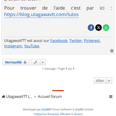
e
s
Pour trouver de l'aide c'est par ici :
s
https://blog.utagawavtt.com/tutos
a
g
e
UtagawaVTT est aussi sur
Facebook
,
Twitter
,
Pinterest
,
Instagram
,
YouTube
.
a
u
Verrouillé
t
1 message • Page
1
sur
1
Aller
UtagawaVTT (Randos VTT et VTTAE avec traces GPS)
Accueil forum
Développé par
phpBB
® Forum Software © phpBB Limited
Traduction française officielle
©
Qiaeru