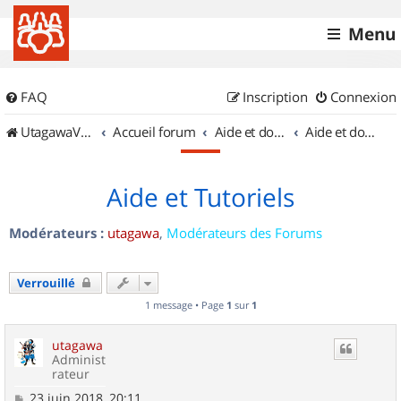
Menu
FAQ
Inscription
Connexion
UtagawaVTT (Randos VTT et VTTAE avec traces GPS)
Accueil forum
Aide et documentation
Aide et documentation
Aide et Tutoriels
Modérateurs :
utagawa
,
Modérateurs des Forums
Verrouillé
1 message • Page
1
sur
1
utagawa
Administ
rateur
M
23 juin 2018, 20:11