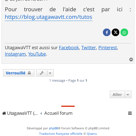
e
s
Pour trouver de l'aide c'est par ici :
s
https://blog.utagawavtt.com/tutos
a
g
e
UtagawaVTT est aussi sur
Facebook
,
Twitter
,
Pinterest
,
Instagram
,
YouTube
.
a
u
Verrouillé
t
1 message • Page
1
sur
1
Aller
UtagawaVTT (Randos VTT et VTTAE avec traces GPS)
Accueil forum
Développé par
phpBB
® Forum Software © phpBB Limited
Traduction française officielle
©
Qiaeru