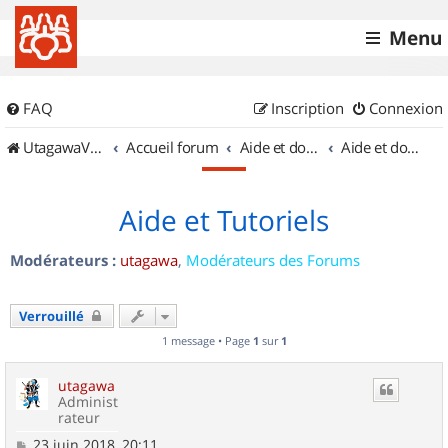
Menu
FAQ
Inscription
Connexion
UtagawaVTT (Randos VTT et VTTAE avec traces GPS)
Accueil forum
Aide et documentation
Aide et documentation
Aide et Tutoriels
Modérateurs :
utagawa
,
Modérateurs des Forums
Verrouillé
1 message • Page
1
sur
1
utagawa
Administ
rateur
M
23 juin 2018, 20:11