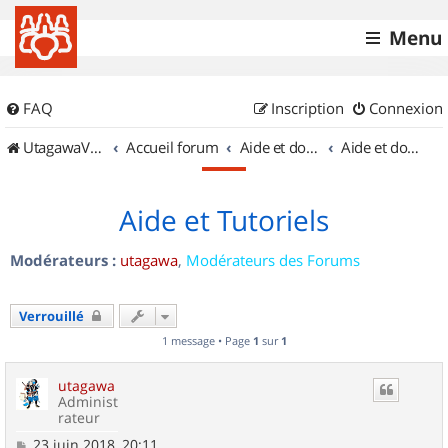
Menu
FAQ
Inscription
Connexion
UtagawaVTT (Randos VTT et VTTAE avec traces GPS)
Accueil forum
Aide et documentation
Aide et documentation
Aide et Tutoriels
Modérateurs :
utagawa
,
Modérateurs des Forums
Verrouillé
1 message • Page
1
sur
1
utagawa
Administ
rateur
M
23 juin 2018, 20:11