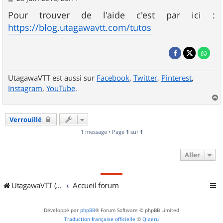
e
s
Pour trouver de l'aide c'est par ici :
s
https://blog.utagawavtt.com/tutos
a
g
e
UtagawaVTT est aussi sur
Facebook
,
Twitter
,
Pinterest
,
Instagram
,
YouTube
.
a
u
Verrouillé
t
1 message • Page
1
sur
1
Aller
UtagawaVTT (Randos VTT et VTTAE avec traces GPS)
Accueil forum
Développé par
phpBB
® Forum Software © phpBB Limited
Traduction française officielle
©
Qiaeru