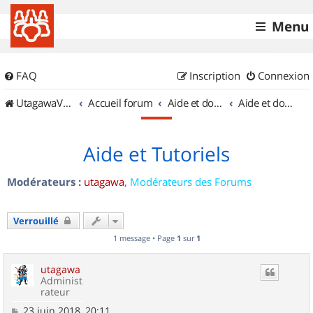
Menu
FAQ
Inscription
Connexion
UtagawaVTT (Randos VTT et VTTAE avec traces GPS)
Accueil forum
Aide et documentation
Aide et documentation
Aide et Tutoriels
Modérateurs :
utagawa
,
Modérateurs des Forums
Verrouillé
1 message • Page
1
sur
1
utagawa
Administ
rateur
M
23 juin 2018, 20:11