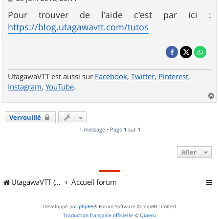
e
s
Pour trouver de l'aide c'est par ici :
s
https://blog.utagawavtt.com/tutos
a
g
e
UtagawaVTT est aussi sur
Facebook
,
Twitter
,
Pinterest
,
Instagram
,
YouTube
.
a
u
Verrouillé
t
1 message • Page
1
sur
1
Aller
UtagawaVTT (Randos VTT et VTTAE avec traces GPS)
Accueil forum
Développé par
phpBB
® Forum Software © phpBB Limited
Traduction française officielle
©
Qiaeru