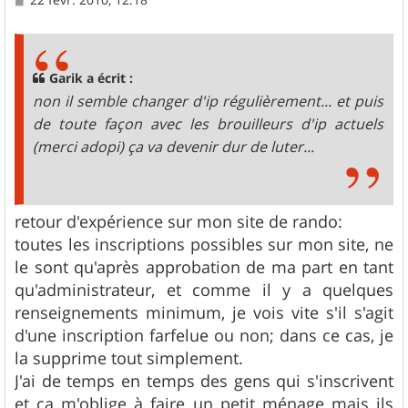
e
s
s
a
g
Garik a écrit :
e
non il semble changer d'ip régulièrement... et puis
de toute façon avec les brouilleurs d'ip actuels
(merci adopi) ça va devenir dur de luter...
retour d'expérience sur mon site de rando:
toutes les inscriptions possibles sur mon site, ne
le sont qu'après approbation de ma part en tant
qu'administrateur, et comme il y a quelques
renseignements minimum, je vois vite s'il s'agit
d'une inscription farfelue ou non; dans ce cas, je
la supprime tout simplement.
J'ai de temps en temps des gens qui s'inscrivent
et ça m'oblige à faire un petit ménage mais ils