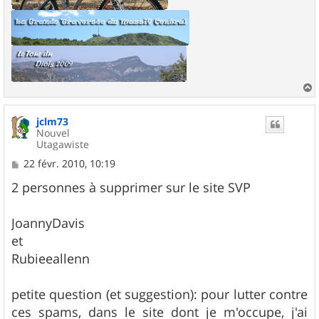
a
u
jclm73
t
Nouvel
Utagawiste
M
22 févr. 2010, 10:19
e
s
2 personnes à supprimer sur le site SVP
s
a
g
JoannyDavis
e
et
Rubieeallenn
petite question (et suggestion): pour lutter contre
ces spams, dans le site dont je m'occupe, j'ai