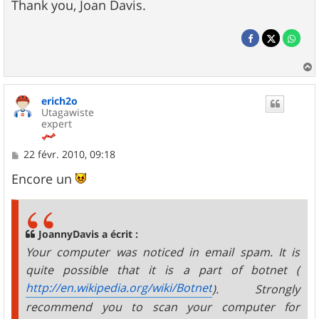
Thank you, Joan Davis.
a
u
erich2o
t
Utagawiste
expert
M
22 févr. 2010, 09:18
e
s
Encore un
s
a
g
e
JoannyDavis a écrit :
Your computer was noticed in email spam. It is
quite possible that it is a part of botnet (
http://en.wikipedia.org/wiki/Botnet
). Strongly
recommend you to scan your computer for