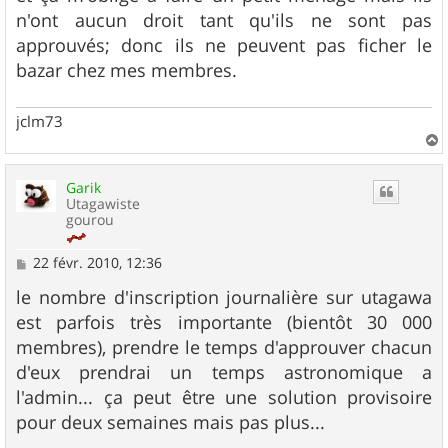
n'ont aucun droit tant qu'ils ne sont pas
approuvés; donc ils ne peuvent pas ficher le
bazar chez mes membres.
jclm73
a
u
Garik
t
Utagawiste
gourou
M
22 févr. 2010, 12:36
e
s
le nombre d'inscription journalière sur utagawa
s
est parfois très importante (bientôt 30 000
a
g
membres), prendre le temps d'approuver chacun
e
d'eux prendrai un temps astronomique a
l'admin... ça peut être une solution provisoire
pour deux semaines mais pas plus...