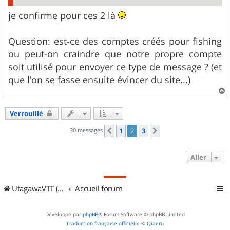
je confirme pour ces 2 là
Question: est-ce des comptes créés pour fishing
ou peut-on craindre que notre propre compte
soit utilisé pour envoyer ce type de message ? (et
que l'on se fasse ensuite évincer du site...)
a
u
Verrouillé
t
30 messages
1
2
3
Précédent
Suivant
Aller
UtagawaVTT (Randos VTT et VTTAE avec traces GPS)
Accueil forum
Développé par
phpBB
® Forum Software © phpBB Limited
Traduction française officielle
©
Qiaeru