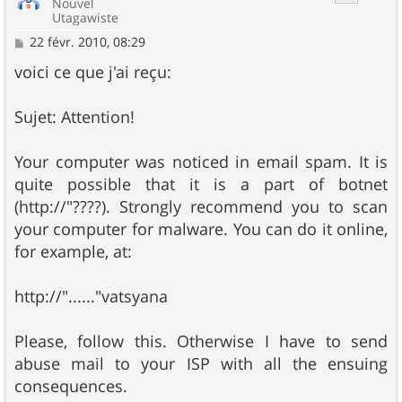
Nouvel
Utagawiste
M
22 févr. 2010, 08:29
e
s
voici ce que j'ai reçu:
s
a
g
Sujet: Attention!
e
Your computer was noticed in email spam. It is
quite possible that it is a part of botnet
(http://"????). Strongly recommend you to scan
your computer for malware. You can do it online,
for example, at:
http://"......"vatsyana
Please, follow this. Otherwise I have to send
abuse mail to your ISP with all the ensuing
consequences.