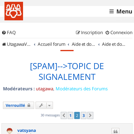
Menu
FAQ
Inscription
Connexion
UtagawaVTT (Randos VTT et VTTAE avec traces GPS)
Accueil forum
Aide et documentation
Aide et documentation
[SPAM]-->TOPIC DE
SIGNALEMENT
Modérateurs :
utagawa
,
Modérateurs des Forums
Verrouillé
30 messages
1
2
3
Précédent
Suivant
vatsyana