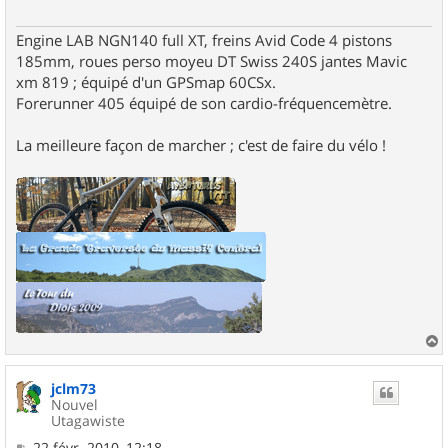
Engine LAB NGN140 full XT, freins Avid Code 4 pistons
185mm, roues perso moyeu DT Swiss 240S jantes Mavic
xm 819 ; équipé d'un GPSmap 60CSx.
Forerunner 405 équipé de son cardio-fréquencemètre.
La meilleure façon de marcher ; c'est de faire du vélo !
a
u
jclm73
t
Nouvel
Utagawiste
M
22 févr. 2010, 12:18