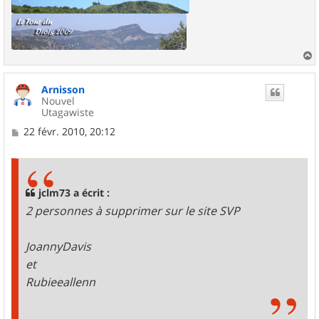
a
u
Arnisson
t
Nouvel
Utagawiste
M
22 févr. 2010, 20:12
e
s
s
a
g
jclm73 a écrit :
e
2 personnes à supprimer sur le site SVP
JoannyDavis
et
Rubieeallenn