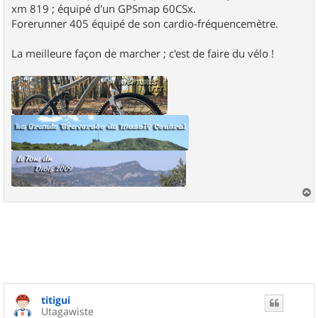
xm 819 ; équipé d'un GPSmap 60CSx.
Forerunner 405 équipé de son cardio-fréquencemètre.
La meilleure façon de marcher ; c'est de faire du vélo !
a
u
t
titigui
Utagawiste