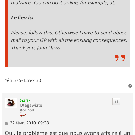
malware. You can do it online, for example, at:
Le lien ici
Please, follow this. Otherwise I have to send abuse
mail to your ISP with all the ensuing consequences.
Thank you, Joan Davis.
Yéti 575- Etrex 30
a
u
Garik
t
Utagawiste
gourou
M
22 févr. 2010, 09:38
e
s
Oui, le problème est que nous avons affaire à un