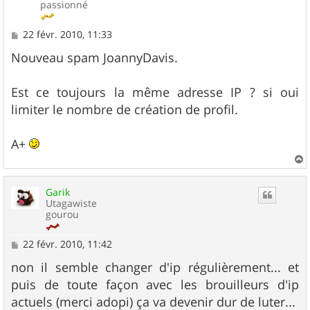
passionné
M
22 févr. 2010, 11:33
e
s
Nouveau spam JoannyDavis.
s
a
g
Est ce toujours la même adresse IP ? si oui
e
limiter le nombre de création de profil.
A+
a
u
Garik
t
Utagawiste
gourou
M
22 févr. 2010, 11:42
e
s
non il semble changer d'ip régulièrement... et
s
puis de toute façon avec les brouilleurs d'ip
a
g
actuels (merci adopi) ça va devenir dur de luter...
e