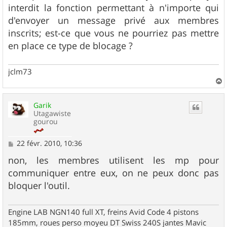
interdit la fonction permettant à n'importe qui
d'envoyer un message privé aux membres
inscrits; est-ce que vous ne pourriez pas mettre
en place ce type de blocage ?
jclm73
a
u
Garik
t
Utagawiste
gourou
M
22 févr. 2010, 10:36
e
s
non, les membres utilisent les mp pour
s
communiquer entre eux, on ne peux donc pas
a
g
bloquer l'outil.
e
Engine LAB NGN140 full XT, freins Avid Code 4 pistons
185mm, roues perso moyeu DT Swiss 240S jantes Mavic