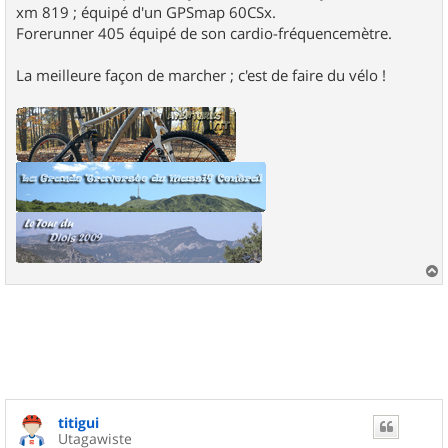
xm 819 ; équipé d'un GPSmap 60CSx.
Forerunner 405 équipé de son cardio-fréquencemètre.
La meilleure façon de marcher ; c'est de faire du vélo !
a
u
t
titigui
Utagawiste