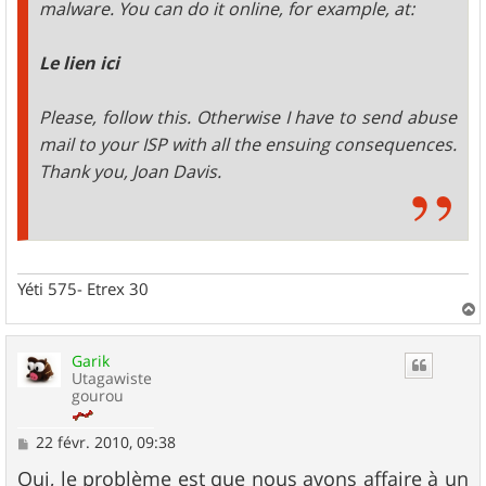
malware. You can do it online, for example, at:
Le lien ici
Please, follow this. Otherwise I have to send abuse
mail to your ISP with all the ensuing consequences.
Thank you, Joan Davis.
Yéti 575- Etrex 30
a
u
Garik
t
Utagawiste
gourou
M
22 févr. 2010, 09:38
e
s
Oui, le problème est que nous avons affaire à un