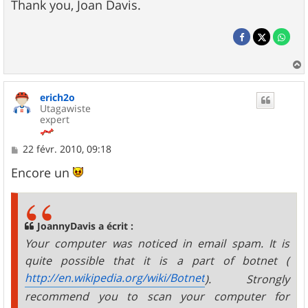
Thank you, Joan Davis.
a
u
erich2o
t
Utagawiste
expert
M
22 févr. 2010, 09:18
e
s
Encore un
s
a
g
e
JoannyDavis a écrit :
Your computer was noticed in email spam. It is
quite possible that it is a part of botnet (
http://en.wikipedia.org/wiki/Botnet
). Strongly
recommend you to scan your computer for