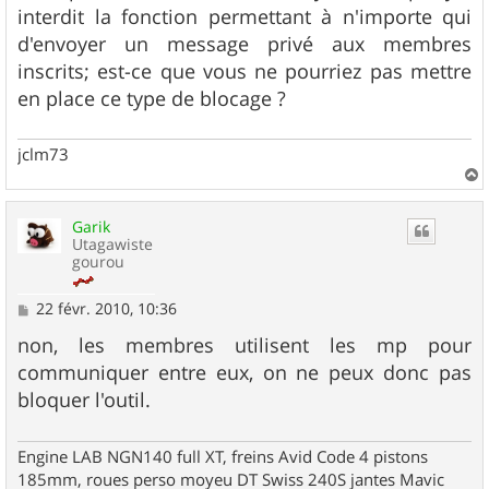
interdit la fonction permettant à n'importe qui
d'envoyer un message privé aux membres
inscrits; est-ce que vous ne pourriez pas mettre
en place ce type de blocage ?
jclm73
a
u
Garik
t
Utagawiste
gourou
M
22 févr. 2010, 10:36
e
s
non, les membres utilisent les mp pour
s
communiquer entre eux, on ne peux donc pas
a
g
bloquer l'outil.
e
Engine LAB NGN140 full XT, freins Avid Code 4 pistons
185mm, roues perso moyeu DT Swiss 240S jantes Mavic