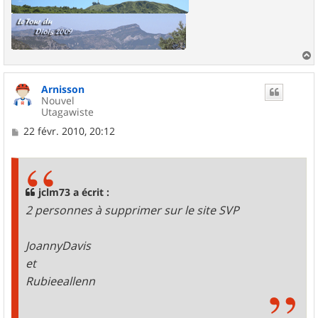
a
u
Arnisson
t
Nouvel
Utagawiste
M
22 févr. 2010, 20:12
e
s
s
a
g
jclm73 a écrit :
e
2 personnes à supprimer sur le site SVP
JoannyDavis
et
Rubieeallenn