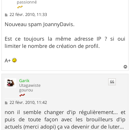
passionné
M
22 févr. 2010, 11:33
e
s
Nouveau spam JoannyDavis.
s
a
g
Est ce toujours la même adresse IP ? si oui
e
limiter le nombre de création de profil.
A+
a
u
Garik
t
Utagawiste
gourou
M
22 févr. 2010, 11:42
e
s
non il semble changer d'ip régulièrement... et
s
puis de toute façon avec les brouilleurs d'ip
a
g
actuels (merci adopi) ça va devenir dur de luter...
e