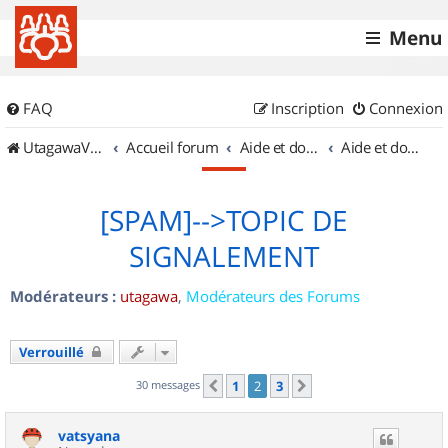
Menu
FAQ
Inscription
Connexion
UtagawaVTT (Randos VTT et VTTAE avec traces GPS)
Accueil forum
Aide et documentation
Aide et documentation
[SPAM]-->TOPIC DE
SIGNALEMENT
Modérateurs :
utagawa
,
Modérateurs des Forums
Verrouillé
30 messages
1
2
3
Précédent
Suivant
vatsyana