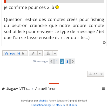
je confirme pour ces 2 là
Question: est-ce des comptes créés pour fishing
ou peut-on craindre que notre propre compte
soit utilisé pour envoyer ce type de message ? (et
que l'on se fasse ensuite évincer du site...)
a
u
Verrouillé
t
30 messages
1
2
3
Précédent
Suivant
Aller
UtagawaVTT (Randos VTT et VTTAE avec traces GPS)
Accueil forum
Développé par
phpBB
® Forum Software © phpBB Limited
Traduction française officielle
©
Qiaeru