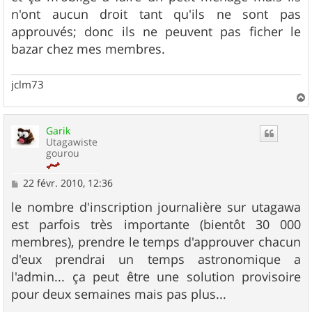
n'ont aucun droit tant qu'ils ne sont pas
approuvés; donc ils ne peuvent pas ficher le
bazar chez mes membres.
jclm73
a
u
Garik
t
Utagawiste
gourou
M
22 févr. 2010, 12:36
e
s
le nombre d'inscription journalière sur utagawa
s
est parfois très importante (bientôt 30 000
a
g
membres), prendre le temps d'approuver chacun
e
d'eux prendrai un temps astronomique a
l'admin... ça peut être une solution provisoire
pour deux semaines mais pas plus...