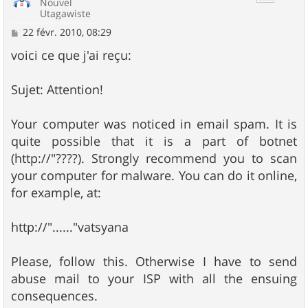
Nouvel
Utagawiste
M
22 févr. 2010, 08:29
e
s
voici ce que j'ai reçu:
s
a
g
Sujet: Attention!
e
Your computer was noticed in email spam. It is
quite possible that it is a part of botnet
(http://"????). Strongly recommend you to scan
your computer for malware. You can do it online,
for example, at:
http://"......"vatsyana
Please, follow this. Otherwise I have to send
abuse mail to your ISP with all the ensuing
consequences.