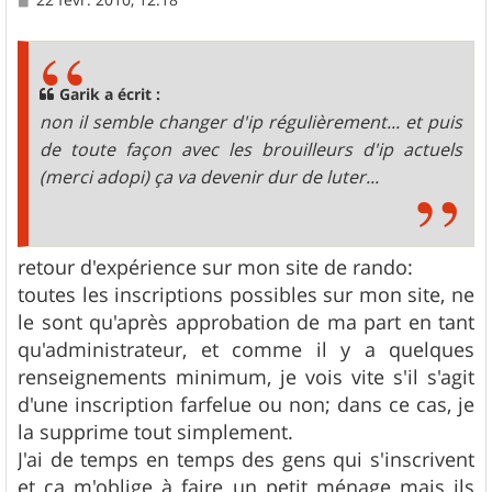
e
s
s
a
g
Garik a écrit :
e
non il semble changer d'ip régulièrement... et puis
de toute façon avec les brouilleurs d'ip actuels
(merci adopi) ça va devenir dur de luter...
retour d'expérience sur mon site de rando:
toutes les inscriptions possibles sur mon site, ne
le sont qu'après approbation de ma part en tant
qu'administrateur, et comme il y a quelques
renseignements minimum, je vois vite s'il s'agit
d'une inscription farfelue ou non; dans ce cas, je
la supprime tout simplement.
J'ai de temps en temps des gens qui s'inscrivent
et ça m'oblige à faire un petit ménage mais ils