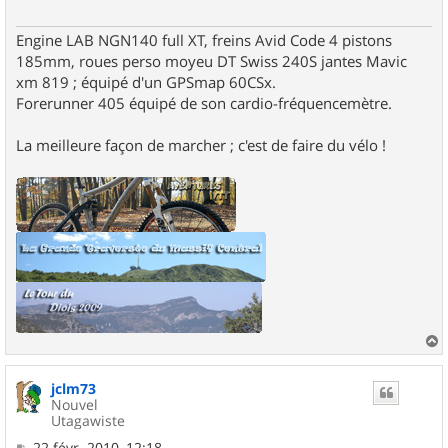
Engine LAB NGN140 full XT, freins Avid Code 4 pistons
185mm, roues perso moyeu DT Swiss 240S jantes Mavic
xm 819 ; équipé d'un GPSmap 60CSx.
Forerunner 405 équipé de son cardio-fréquencemètre.
La meilleure façon de marcher ; c'est de faire du vélo !
a
u
jclm73
t
Nouvel
Utagawiste
M
22 févr. 2010, 12:18