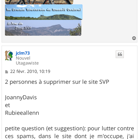
a
u
jclm73
t
Nouvel
Utagawiste
M
22 févr. 2010, 10:19
e
s
2 personnes à supprimer sur le site SVP
s
a
g
JoannyDavis
e
et
Rubieeallenn
petite question (et suggestion): pour lutter contre
ces spams, dans le site dont je m'occupe, j'ai