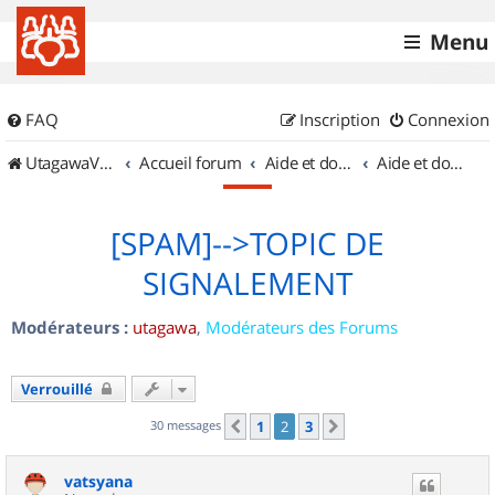
Menu
FAQ
Inscription
Connexion
UtagawaVTT (Randos VTT et VTTAE avec traces GPS)
Accueil forum
Aide et documentation
Aide et documentation
[SPAM]-->TOPIC DE
SIGNALEMENT
Modérateurs :
utagawa
,
Modérateurs des Forums
Verrouillé
30 messages
1
2
3
Précédent
Suivant
vatsyana