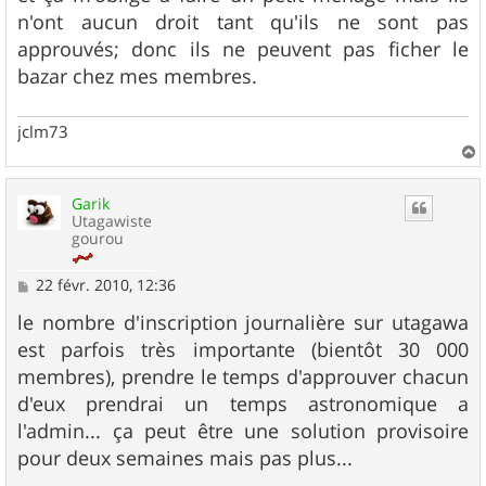
n'ont aucun droit tant qu'ils ne sont pas
approuvés; donc ils ne peuvent pas ficher le
bazar chez mes membres.
jclm73
a
u
Garik
t
Utagawiste
gourou
M
22 févr. 2010, 12:36
e
s
le nombre d'inscription journalière sur utagawa
s
est parfois très importante (bientôt 30 000
a
g
membres), prendre le temps d'approuver chacun
e
d'eux prendrai un temps astronomique a
l'admin... ça peut être une solution provisoire
pour deux semaines mais pas plus...