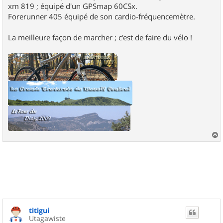
xm 819 ; équipé d'un GPSmap 60CSx.
Forerunner 405 équipé de son cardio-fréquencemètre.
La meilleure façon de marcher ; c'est de faire du vélo !
a
u
t
titigui
Utagawiste