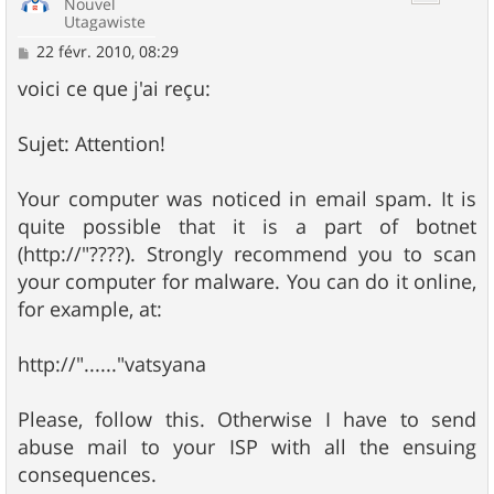
Nouvel
Utagawiste
M
22 févr. 2010, 08:29
e
s
voici ce que j'ai reçu:
s
a
g
Sujet: Attention!
e
Your computer was noticed in email spam. It is
quite possible that it is a part of botnet
(http://"????). Strongly recommend you to scan
your computer for malware. You can do it online,
for example, at:
http://"......"vatsyana
Please, follow this. Otherwise I have to send
abuse mail to your ISP with all the ensuing
consequences.