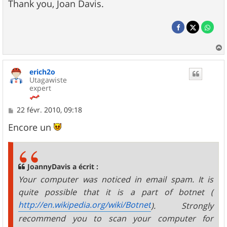
Thank you, Joan Davis.
a
u
erich2o
t
Utagawiste
expert
M
22 févr. 2010, 09:18
e
s
Encore un
s
a
g
e
JoannyDavis a écrit :
Your computer was noticed in email spam. It is
quite possible that it is a part of botnet (
http://en.wikipedia.org/wiki/Botnet
). Strongly
recommend you to scan your computer for