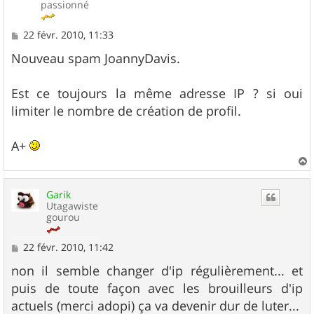
passionné
M
22 févr. 2010, 11:33
e
s
Nouveau spam JoannyDavis.
s
a
g
Est ce toujours la même adresse IP ? si oui
e
limiter le nombre de création de profil.
A+
a
u
Garik
t
Utagawiste
gourou
M
22 févr. 2010, 11:42
e
s
non il semble changer d'ip régulièrement... et
s
puis de toute façon avec les brouilleurs d'ip
a
g
actuels (merci adopi) ça va devenir dur de luter...
e