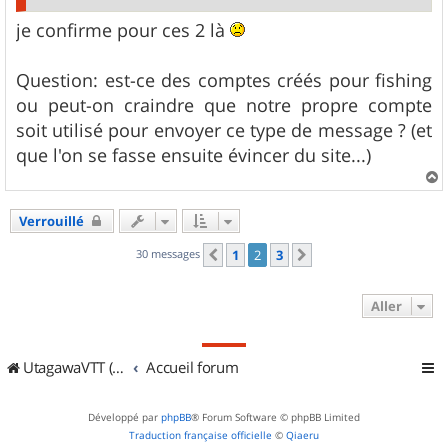
je confirme pour ces 2 là
Question: est-ce des comptes créés pour fishing
ou peut-on craindre que notre propre compte
soit utilisé pour envoyer ce type de message ? (et
que l'on se fasse ensuite évincer du site...)
a
u
Verrouillé
t
30 messages
1
2
3
Précédent
Suivant
Aller
UtagawaVTT (Randos VTT et VTTAE avec traces GPS)
Accueil forum
Développé par
phpBB
® Forum Software © phpBB Limited
Traduction française officielle
©
Qiaeru