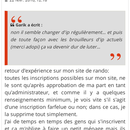
e
s
s
a
g
Garik a écrit :
e
non il semble changer d'ip régulièrement... et puis
de toute façon avec les brouilleurs d'ip actuels
(merci adopi) ça va devenir dur de luter...
retour d'expérience sur mon site de rando:
toutes les inscriptions possibles sur mon site, ne
le sont qu'après approbation de ma part en tant
qu'administrateur, et comme il y a quelques
renseignements minimum, je vois vite s'il s'agit
d'une inscription farfelue ou non; dans ce cas, je
la supprime tout simplement.
J'ai de temps en temps des gens qui s'inscrivent
et ça m'oblige à faire un petit ménage mais ils