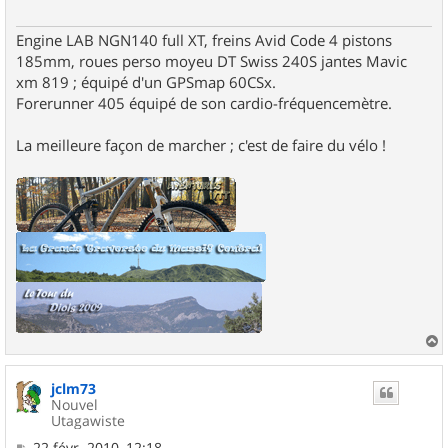
Engine LAB NGN140 full XT, freins Avid Code 4 pistons
185mm, roues perso moyeu DT Swiss 240S jantes Mavic
xm 819 ; équipé d'un GPSmap 60CSx.
Forerunner 405 équipé de son cardio-fréquencemètre.
La meilleure façon de marcher ; c'est de faire du vélo !
a
u
jclm73
t
Nouvel
Utagawiste
M
22 févr. 2010, 12:18