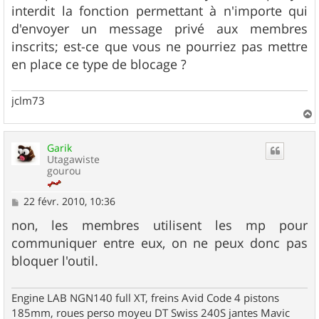
interdit la fonction permettant à n'importe qui
d'envoyer un message privé aux membres
inscrits; est-ce que vous ne pourriez pas mettre
en place ce type de blocage ?
jclm73
a
u
Garik
t
Utagawiste
gourou
M
22 févr. 2010, 10:36
e
s
non, les membres utilisent les mp pour
s
communiquer entre eux, on ne peux donc pas
a
g
bloquer l'outil.
e
Engine LAB NGN140 full XT, freins Avid Code 4 pistons
185mm, roues perso moyeu DT Swiss 240S jantes Mavic