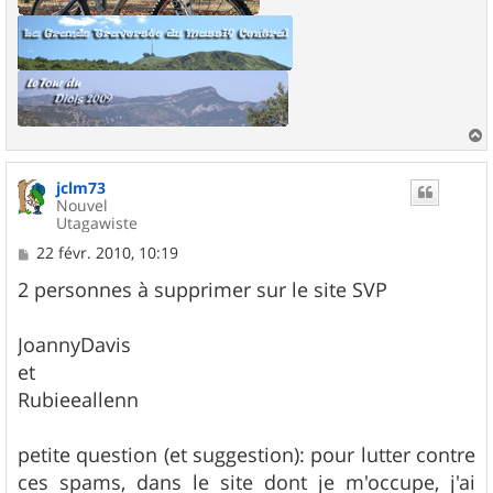
a
u
jclm73
t
Nouvel
Utagawiste
M
22 févr. 2010, 10:19
e
s
2 personnes à supprimer sur le site SVP
s
a
g
JoannyDavis
e
et
Rubieeallenn
petite question (et suggestion): pour lutter contre
ces spams, dans le site dont je m'occupe, j'ai