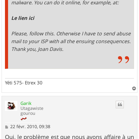
malware. You can do it online, for example, at:
Le lien ici
Please, follow this. Otherwise I have to send abuse
mail to your ISP with all the ensuing consequences.
Thank you, Joan Davis.
Yéti 575- Etrex 30
a
u
Garik
t
Utagawiste
gourou
M
22 févr. 2010, 09:38
e
s
Oui, le problème est que nous avons affaire à un