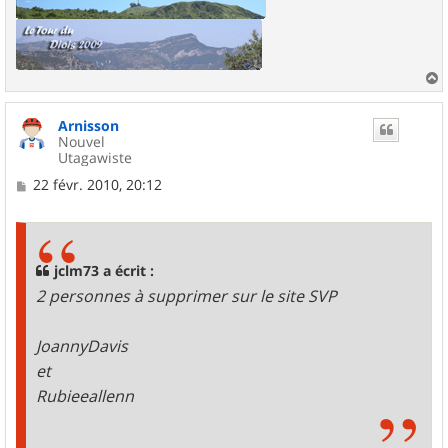
a
u
Arnisson
t
Nouvel
Utagawiste
M
22 févr. 2010, 20:12
e
s
s
a
g
jclm73 a écrit :
e
2 personnes à supprimer sur le site SVP
JoannyDavis
et
Rubieeallenn