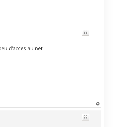
peu d'acces au net
H
a
u
t