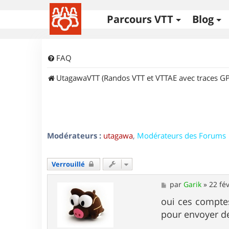
Parcours VTT
Blog
FAQ
UtagawaVTT (Randos VTT et VTTAE avec traces GP
Modérateurs :
utagawa
,
Modérateurs des Forums
Verrouillé
M
par
Garik
»
22 fév
e
s
oui ces comptes
s
pour envoyer de
a
g