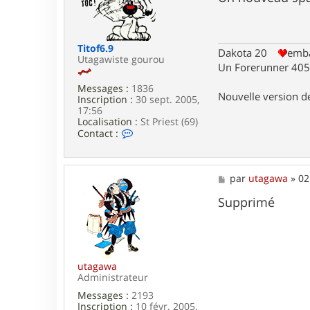
e
s
r
a
u
g
t
e
Titof6.9
a
Dakota 20
emba
Utagawiste gourou
g
Un Forerunner 405 
a
w
Messages :
1836
a
Nouvelle version 
Inscription :
30 sept. 2005,
17:56
Localisation :
St Priest (69)
C
Contact :
o
n
t
a
M
par
utagawa
»
02
c
e
t
s
Supprimé
e
s
r
a
T
g
i
e
t
o
utagawa
f
Administrateur
6
Messages :
2193
.
Inscription :
10 févr. 2005,
9