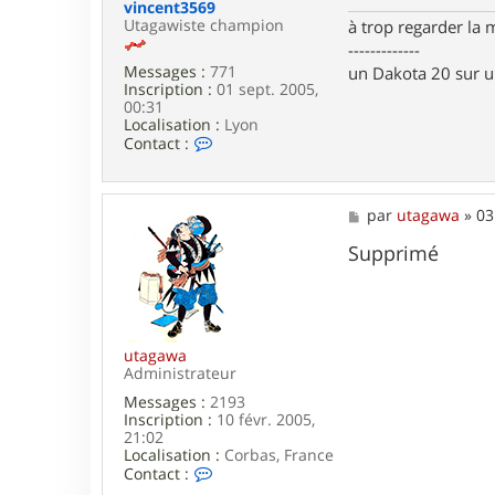
t
e
vincent3569
a
Utagawiste champion
à trop regarder la 
g
-------------
a
Messages :
771
un Dakota 20 sur 
w
Inscription :
01 sept. 2005,
a
00:31
Localisation :
Lyon
C
Contact :
o
n
t
a
M
par
utagawa
»
03
c
e
t
s
Supprimé
e
s
r
a
v
g
i
e
n
c
utagawa
e
Administrateur
n
Messages :
2193
t
Inscription :
10 févr. 2005,
3
21:02
5
Localisation :
Corbas, France
6
C
Contact :
9
o