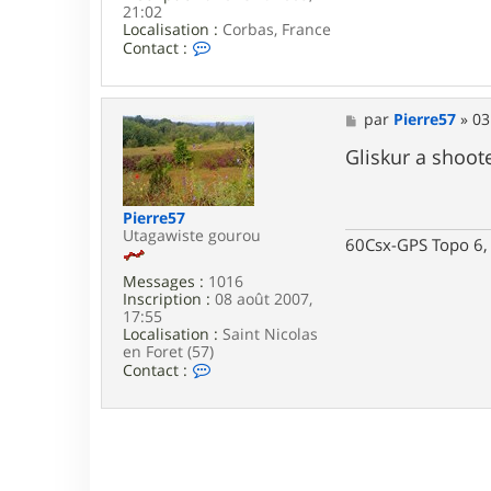
21:02
Localisation :
Corbas, France
C
Contact :
o
n
t
a
M
par
Pierre57
»
03
c
e
t
s
Gliskur a shoot
e
s
r
a
u
g
Pierre57
t
e
Utagawiste gourou
a
60Csx-GPS Topo 6, 
g
a
Messages :
1016
w
Inscription :
08 août 2007,
a
17:55
Localisation :
Saint Nicolas
en Foret (57)
C
Contact :
o
n
t
a
c
t
e