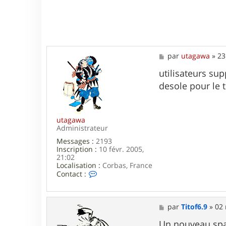
M
par
utagawa
»
23
e
s
utilisateurs su
s
desole pour le 
a
g
e
utagawa
Administrateur
Messages :
2193
Inscription :
10 févr. 2005,
21:02
Localisation :
Corbas, France
C
Contact :
o
n
t
a
M
par
Titof6.9
»
02 
c
e
t
s
Un nouveau spa