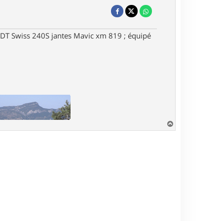
DT Swiss 240S jantes Mavic xm 819 ; équipé
H
a
u
t