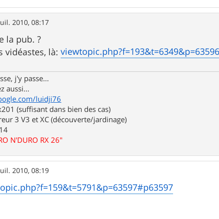
juil. 2010, 08:17
e la pub. ?
viewtopic.php?f=193&t=6349&p=6359
s vidéastes, là:
se, j'y passe...
z aussi...
oogle.com/luidji76
01 (suffisant dans bien des cas)
eur 3 V3 et XC (découverte/jardinage)
.14
URO N'DURO RX 26"
juil. 2010, 08:19
topic.php?f=159&t=5791&p=63597#p63597