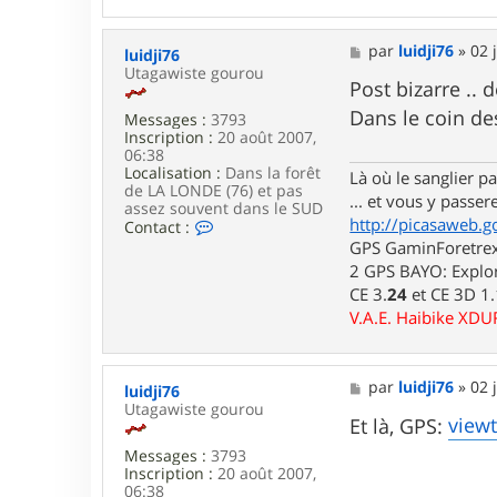
n
t
a
M
par
luidji76
»
02 
luidji76
c
e
Utagawiste gourou
t
s
Post bizarre .. d
e
s
Dans le coin de
r
Messages :
3793
a
u
Inscription :
20 août 2007,
g
t
06:38
e
a
Localisation :
Dans la forêt
Là où le sanglier pas
g
de LA LONDE (76) et pas
... et vous y passere
a
assez souvent dans le SUD
http://picasaweb.g
w
C
Contact :
a
o
GPS GaminForetrex2
n
2 GPS BAYO: Explor
t
CE 3.
24
et CE 3D 1
a
c
V.A.E. Haibike XD
t
e
r
l
M
par
luidji76
»
02 
luidji76
u
e
Utagawiste gourou
i
s
view
Et là, GPS:
d
s
j
Messages :
3793
a
i
Inscription :
20 août 2007,
g
7
06:38
e