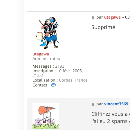
r
P
i
M
par
utagawa
»
03
e
e
r
s
Supprimé
r
s
e
a
5
g
7
e
utagawa
Administrateur
Messages :
2193
Inscription :
10 févr. 2005,
21:02
Localisation :
Corbas, France
C
Contact :
o
n
t
a
M
par
vincent3569
c
e
t
s
Cliffinzz vous a
e
s
j'ai eu 2 spams 
r
a
u
g