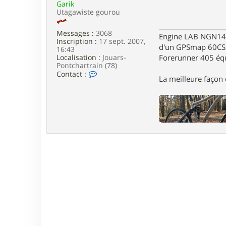
Garik
e
Utagawiste gourou
Messages :
3068
Engine LAB NGN140 
Inscription :
17 sept. 2007,
d'un GPSmap 60CS
16:43
Localisation :
Jouars-
Forerunner 405 éq
Pontchartrain (78)
C
Contact :
La meilleure façon d
o
n
t
a
c
t
e
r
G
a
r
i
k