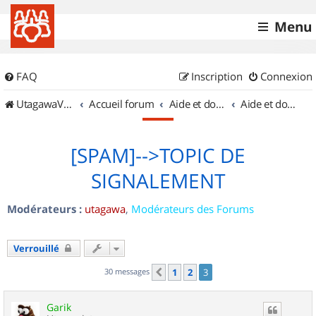
Menu
FAQ
Inscription
Connexion
UtagawaVTT (Randos VTT et VTTAE avec traces GPS)
Accueil forum
Aide et documentation
Aide et documentation
[SPAM]-->TOPIC DE
SIGNALEMENT
Modérateurs :
utagawa
,
Modérateurs des Forums
Verrouillé
30 messages
1
2
3
Précédent
Garik