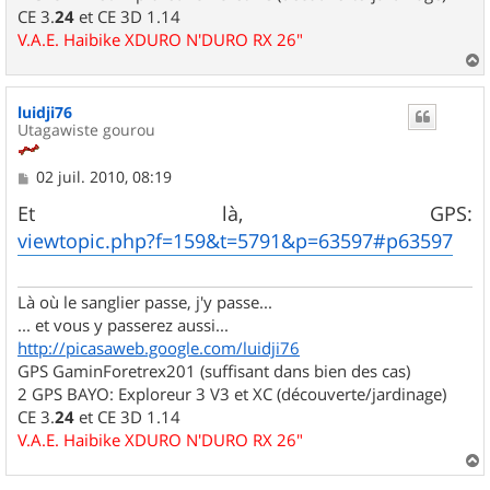
CE 3.
24
et CE 3D 1.14
V.A.E. Haibike XDURO N'DURO RX 26"
a
u
luidji76
t
Utagawiste gourou
M
02 juil. 2010, 08:19
e
s
Et là, GPS:
s
viewtopic.php?f=159&t=5791&p=63597#p63597
a
g
e
Là où le sanglier passe, j'y passe...
... et vous y passerez aussi...
http://picasaweb.google.com/luidji76
GPS GaminForetrex201 (suffisant dans bien des cas)
2 GPS BAYO: Exploreur 3 V3 et XC (découverte/jardinage)
CE 3.
24
et CE 3D 1.14
V.A.E. Haibike XDURO N'DURO RX 26"
a