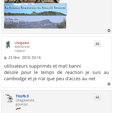
a
u
utagawa
t
Administ
rateur
M
23 févr. 2010, 03:16
e
s
utilisateurs supprimés et mail banni
s
desole pour le temps de reaction je suis au
a
g
cambodge et je n'ai que peu d'acces au net
e
a
u
Titof6.9
t
Utagawiste
gourou