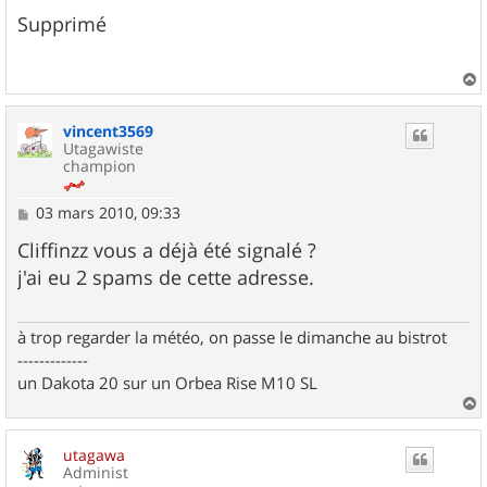
e
s
Supprimé
s
a
g
e
a
u
vincent3569
t
Utagawiste
champion
M
03 mars 2010, 09:33
e
s
Cliffinzz vous a déjà été signalé ?
s
j'ai eu 2 spams de cette adresse.
a
g
e
à trop regarder la météo, on passe le dimanche au bistrot
-------------
un Dakota 20 sur un Orbea Rise M10 SL
a
u
utagawa
t
Administ