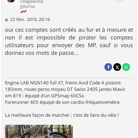
Utagawiste
gourou
M
22 févr. 2010, 20:16
e
s
oui ces comptes sont créés au fur et à mesure et
s
non il est impossible de pirater les comptes
a
g
utilisateurs pour envoyer des MP, sauf si vous
e
donnez vos mots de passe...
Engine LAB NGN140 full XT, freins Avid Code 4 pistons
185mm, roues perso moyeu DT Swiss 240S jantes Mavic
xm 819 ; équipé d'un GPSmap 60CSx.
Forerunner 405 équipé de son cardio-fréquencemètre.
La meilleure façon de marcher ; c'est de faire du vélo !