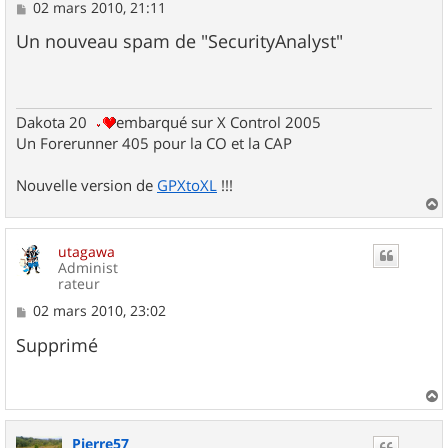
M
02 mars 2010, 21:11
e
s
Un nouveau spam de "SecurityAnalyst"
s
a
g
e
Dakota 20
embarqué sur X Control 2005
Un Forerunner 405 pour la CO et la CAP
Nouvelle version de
GPXtoXL
!!!
a
u
utagawa
t
Administ
rateur
M
02 mars 2010, 23:02
e
s
Supprimé
s
a
g
e
a
u
Pierre57
t