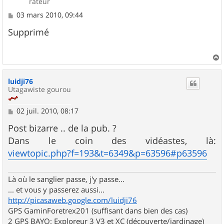
rateur
M
03 mars 2010, 09:44
e
s
Supprimé
s
a
g
e
a
u
luidji76
t
Utagawiste gourou
M
02 juil. 2010, 08:17
e
s
Post bizarre .. de la pub. ?
s
Dans le coin des vidéastes, là:
a
g
viewtopic.php?f=193&t=6349&p=63596#p63596
e
Là où le sanglier passe, j'y passe...
... et vous y passerez aussi...
http://picasaweb.google.com/luidji76
GPS GaminForetrex201 (suffisant dans bien des cas)
2 GPS BAYO: Exploreur 3 V3 et XC (découverte/jardinage)