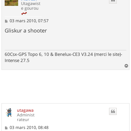
Utagawist
e gourou
M
03 mars 2010, 07:57
e
s
Gliskur a shooter
s
a
g
e
60Csx-GPS Topo 6, 10 & Benelux-CE3 V3.24 (merci le site)-
Intense 27.5
a
u
t
utagawa
Administ
rateur
M
03 mars 2010, 08:48