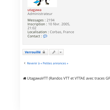
e
utagawa
Administrateur
Messages :
2194
Inscription :
10 févr. 2005,
21:02
Localisation :
Corbas, France
C
Contact :
o
n
t
a
Verrouillé
c
t
e
Revenir à « Petites annonces »
r
u
t
UtagawaVTT (Randos VTT et VTTAE avec traces GP
a
g
a
w
a