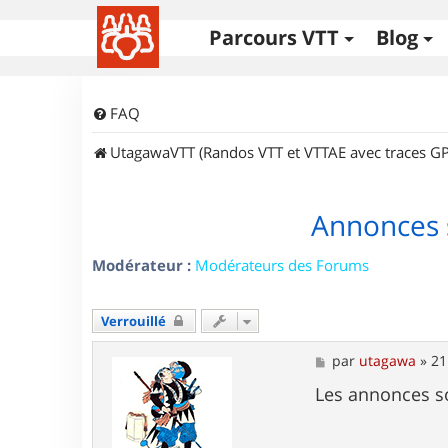
Parcours VTT
Blog
FAQ
UtagawaVTT (Randos VTT et VTTAE avec traces GP
Annonces 
Modérateur :
Modérateurs des Forums
Verrouillé
M
par
utagawa
»
21
e
s
Les annonces s
s
a
g