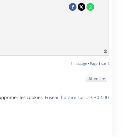
H
a
u
1 message • Page
1
sur
1
t
Aller
upprimer les cookies
Fuseau horaire sur
UTC+02:00