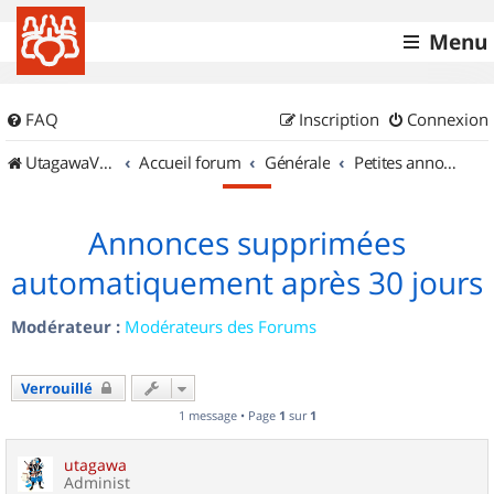
Menu
FAQ
Inscription
Connexion
UtagawaVTT (Randos VTT et VTTAE avec traces GPS)
Accueil forum
Générale
Petites annonces
Annonces supprimées
automatiquement après 30 jours
Modérateur :
Modérateurs des Forums
Verrouillé
1 message • Page
1
sur
1
utagawa
Administ