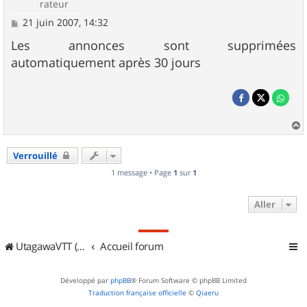
rateur
M
21 juin 2007, 14:32
e
s
Les annonces sont supprimées
s
automatiquement après 30 jours
a
g
e
a
u
Verrouillé
t
1 message • Page
1
sur
1
Aller
UtagawaVTT (Randos VTT et VTTAE avec traces GPS)
Accueil forum
Développé par
phpBB
® Forum Software © phpBB Limited
Traduction française officielle
©
Qiaeru