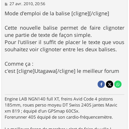
M
27 avr. 2010, 20:56
e
s
Mode d'emploi de la balise [cligne][/cligne]
s
a
g
Cette nouvelle balise permet de faire clignoter
e
une partie de texte de façon simple.
Pour l'utiliser il suffit de placer le texte que vous
souhaitez voir clignoter entre les deux balises.
Comme ça :
c'est [cligne]Utagawa[/cligne] le meilleur forum
Engine LAB NGN140 full XT, freins Avid Code 4 pistons
185mm, roues perso moyeu DT Swiss 240S jantes Mavic
xm 819 ; équipé d'un GPSmap 60CSx.
Forerunner 405 équipé de son cardio-fréquencemètre.
La meilleure façon de marcher ; c'est de faire du vélo !