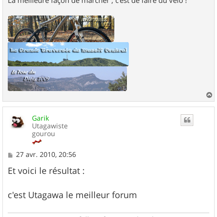
a
u
Garik
t
Utagawiste
gourou
M
27 avr. 2010, 20:56
e
s
Et voici le résultat :
s
a
g
c'est
Utagawa
le meilleur forum
e