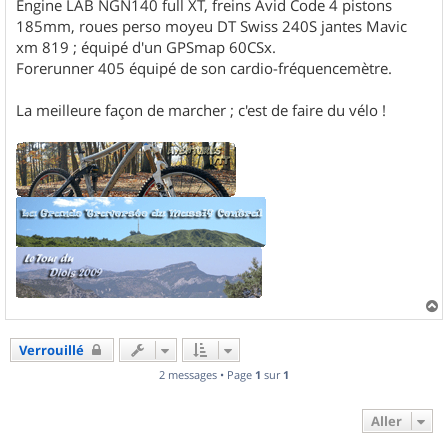
Engine LAB NGN140 full XT, freins Avid Code 4 pistons
185mm, roues perso moyeu DT Swiss 240S jantes Mavic
xm 819 ; équipé d'un GPSmap 60CSx.
Forerunner 405 équipé de son cardio-fréquencemètre.
La meilleure façon de marcher ; c'est de faire du vélo !
a
u
Verrouillé
t
2 messages • Page
1
sur
1
Aller