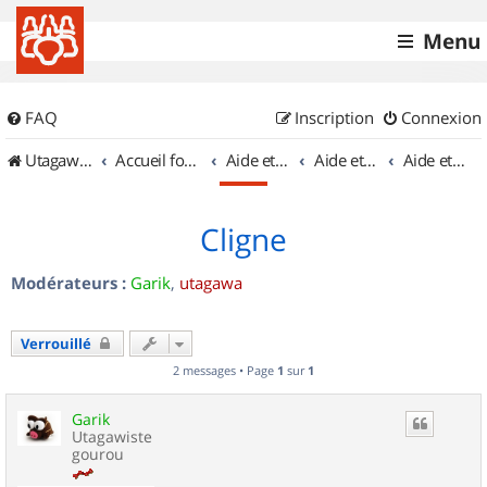
Menu
FAQ
Inscription
Connexion
UtagawaVTT (Randos VTT et VTTAE avec traces GPS)
Accueil forum
Aide et documentation
Aide et documentation
Aide et documentation des balises
Cligne
Modérateurs :
Garik
,
utagawa
Verrouillé
2 messages • Page
1
sur
1
Garik
Utagawiste
gourou