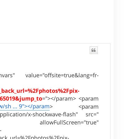
s" value="offsite=true&lang=fr-
back_url=%2Fphotos%2Fpix-
965019&jump_to
="></param> <param
w/sh ... 9"></param
> <param
lication/x-shockwave-flash" src="
owFullScreen="true"
-
ck_url=%2Fphotos%2Fpix-