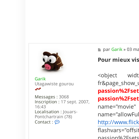
M
par
Garik
»
03 ma
e
s
Pour mieux vis
s
a
g
<object widt
Garik
e
fr&page_show_u
Utagawiste gourou
passion%2Fse
Messages :
3068
passion%2Fse
Inscription :
17 sept. 2007,
name="mov
16:43
Localisation :
Jouars-
name="allowFu
Pontchartrain (78)
C
http://www.fli
Contact :
o
flashvars="off
n
t
passion%2Fset