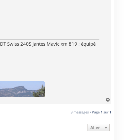
DT Swiss 240S jantes Mavic xm 819 ; équipé
H
a
u
3 messages • Page
1
sur
1
t
Aller