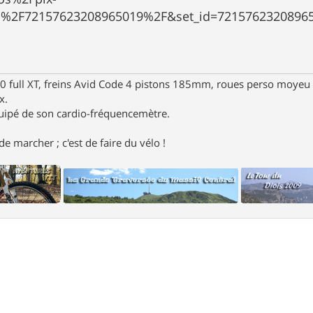
s%2F72157623208965019%2F&set_id=721576232089650
full XT, freins Avid Code 4 pistons 185mm, roues perso moyeu 
x.
uipé de son cardio-fréquencemètre.
e marcher ; c'est de faire du vélo !