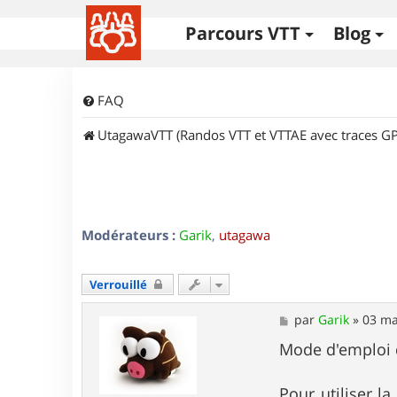
Parcours VTT
Blog
FAQ
UtagawaVTT (Randos VTT et VTTAE avec traces GP
Modérateurs :
Garik
,
utagawa
Verrouillé
M
par
Garik
»
03 ma
e
s
Mode d'emploi de
s
a
g
Pour utiliser l