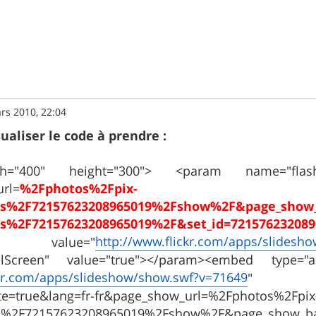
rs 2010, 22:04
ualiser le code à prendre :
h="400" height="300"> <param name="flashvar
rl=
%2Fphotos%2Fpix-
ts%2F72157623208965019%2Fshow%2F&page_show_
ts%2F72157623208965019%2F&set_id=72157623208
http://www.flickr.com/apps/slidesho
ie" value="
llScreen" value="true"></param><embed type="app
ckr.com/apps/slideshow/show.swf?v=71649
" all
site=true&lang=fr-fr&page_show_url=%2Fphotos%2Fpix
s%2F72157623208965019%2Fshow%2F&page_show_ba