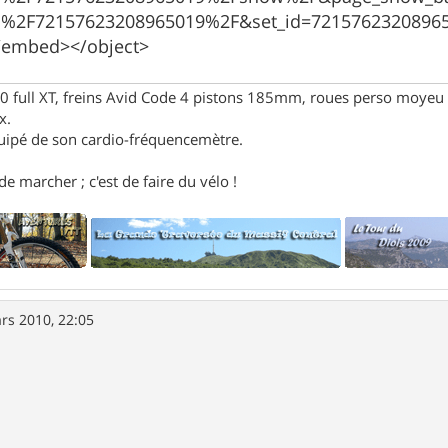
ts%2F72157623208965019%2F&set_id=721576232
/embed></object>
full XT, freins Avid Code 4 pistons 185mm, roues perso moyeu 
x.
uipé de son cardio-fréquencemètre.
e marcher ; c'est de faire du vélo !
rs 2010, 22:05