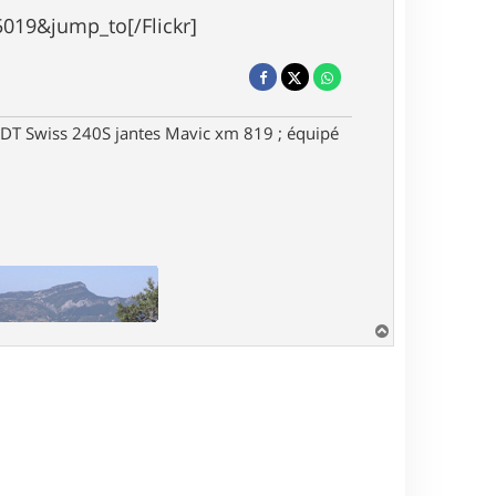
19&jump_to[/Flickr]
DT Swiss 240S jantes Mavic xm 819 ; équipé
H
a
u
t