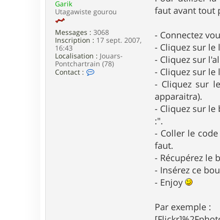
Garik
e
faut avant tout
Utagawiste gourou
Messages :
3068
- Connectez vou
Inscription :
17 sept. 2007,
- Cliquez sur le
16:43
Localisation :
Jouars-
- Cliquez sur l
Pontchartrain (78)
- Cliquez sur le
C
Contact :
o
- Cliquez sur l
n
t
apparaitra).
a
- Cliquez sur l
c
t
:".
e
- Coller le cod
r
G
faut.
a
- Récupérez le 
r
i
- Insérez ce bou
k
- Enjoy
Par exemple :
[Flickr]%2Fpho