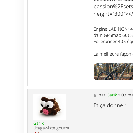
a
passion%2Fse
c
t
height="300"><
e
r
G
Engine LAB NGN140 
a
d'un GPSmap 60CS
r
i
Forerunner 405 éq
k
La meilleure façon d
M
par
Garik
»
03 ma
e
s
Et ça donne :
s
a
g
Garik
e
Utagawiste gourou