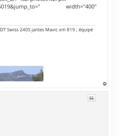
08965019&jump_to=" width="400"
DT Swiss 240S jantes Mavic xm 819 ; équipé
H
a
u
t