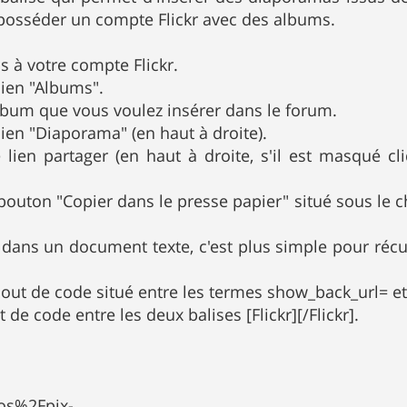
 posséder un compte Flickr avec des albums.
s à votre compte Flickr.
 lien "Albums".
'album que vous voulez insérer dans le forum.
 lien "Diaporama" (en haut à droite).
e lien partager (en haut à droite, s'il est masqué c
e bouton "Copier dans le presse papier" situé sous l
e dans un document texte, c'est plus simple pour réc
bout de code situé entre les termes show_back_url= 
t de code entre les deux balises [Flickr][/Flickr].
tos%2Fpix-