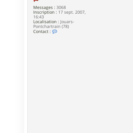
Messages :
3068
Inscription :
17 sept. 2007,
16:43
Localisation :
Jouars-
Pontchartrain (78)
C
Contact :
o
n
t
a
c
t
e
r
G
a
r
i
k