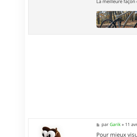
La meilleure façon d
M
par
Garik
»
11 av
e
s
Pour mieux visu