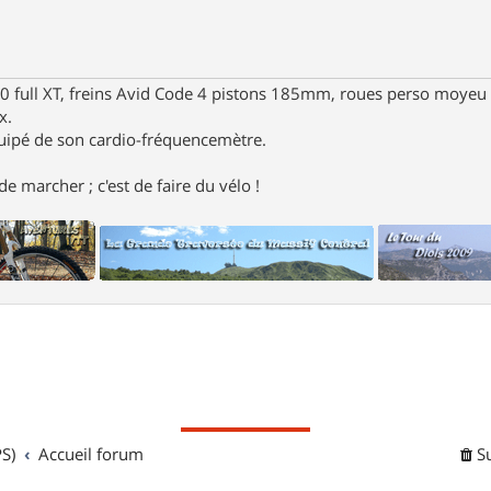
full XT, freins Avid Code 4 pistons 185mm, roues perso moyeu 
x.
uipé de son cardio-fréquencemètre.
e marcher ; c'est de faire du vélo !
S)
Accueil forum
S