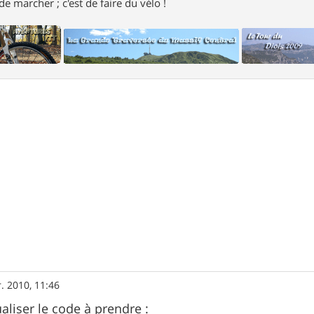
e marcher ; c'est de faire du vélo !
r. 2010, 11:46
aliser le code à prendre :