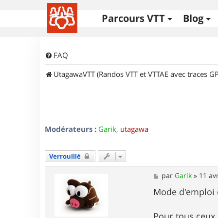
Parcours VTT
Blog
FAQ
UtagawaVTT (Randos VTT et VTTAE avec traces GP
Modérateurs :
Garik
,
utagawa
Verrouillé
M
par
Garik
»
11 av
e
s
Mode d'emploi 
s
a
g
Pour tous ceux 