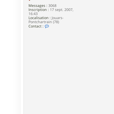
Messages :
3068
Inscription :
17 sept. 2007,
16:43
Localisation :
Jouars-
Pontchartrain (78)
C
Contact :
o
n
t
a
c
t
e
r
G
a
r
i
k