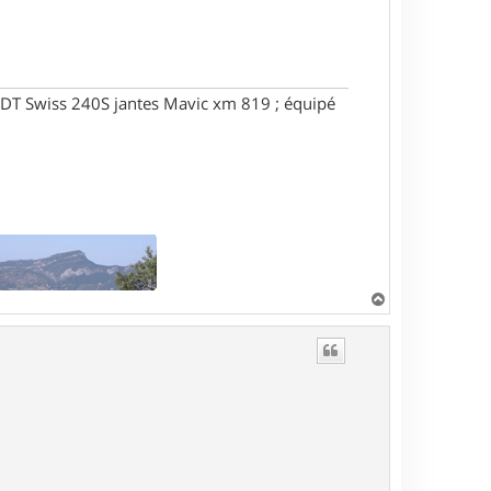
DT Swiss 240S jantes Mavic xm 819 ; équipé
H
a
u
t