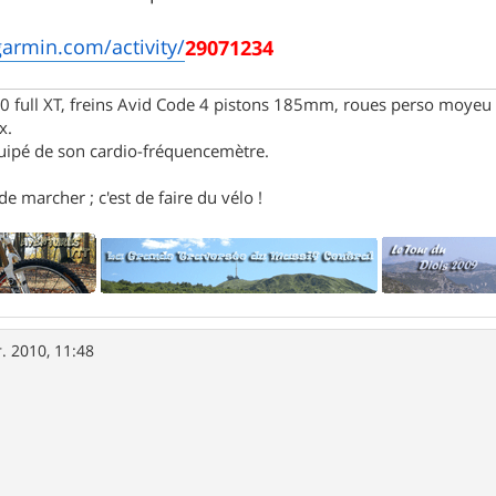
garmin.com/activity/
29071234
full XT, freins Avid Code 4 pistons 185mm, roues perso moyeu 
x.
uipé de son cardio-fréquencemètre.
e marcher ; c'est de faire du vélo !
r. 2010, 11:48