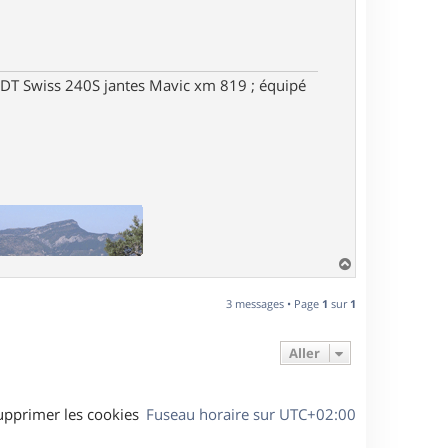
DT Swiss 240S jantes Mavic xm 819 ; équipé
H
a
u
3 messages • Page
1
sur
1
t
Aller
upprimer les cookies
Fuseau horaire sur
UTC+02:00