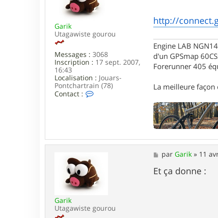
s
a
g
http://connect.
Garik
e
Utagawiste gourou
Engine LAB NGN140 
Messages :
3068
d'un GPSmap 60CS
Inscription :
17 sept. 2007,
Forerunner 405 éq
16:43
Localisation :
Jouars-
Pontchartrain (78)
La meilleure façon d
C
Contact :
o
n
t
a
c
t
e
M
par
Garik
»
11 av
r
e
G
s
Et ça donne :
a
s
r
a
i
g
k
Garik
e
Utagawiste gourou