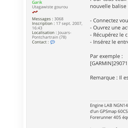
Garik
e
nouvelle balise
Utagawiste gourou
Messages :
3068
- Connectez vo
Inscription :
17 sept. 2007,
- Ouvrez une act
16:43
Localisation :
Jouars-
- Récupérez le 
Pontchartrain (78)
- Insérez le en
C
Contact :
o
n
t
Par exemple :
a
[GARMIN]29071
c
t
e
Remarque : Il e
r
G
a
r
i
k
Engine LAB NGN140 
d'un GPSmap 60CS
Forerunner 405 éq