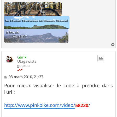
a
u
Garik
t
Utagawiste
gourou
M
03 mars 2010, 21:37
e
s
Pour mieux visualiser le code à prendre dans
s
l'url :
a
g
e
http://www.pinkbike.com/video/
58220
/