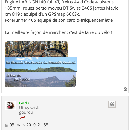
Engine LAB NGN140 full XT, freins Avid Code 4 pistons
185mm, roues perso moyeu DT Swiss 240S jantes Mavic
xm 819 ; équipé d'un GPSmap 60CSx.
Forerunner 405 équipé de son cardio-fréquencemètre.
La meilleure façon de marcher ; c'est de faire du vélo !
a
u
Garik
t
Utagawiste
gourou
M
03 mars 2010, 21:38
e