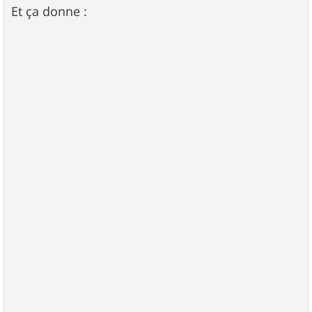
s
Et ça donne :
s
a
g
e