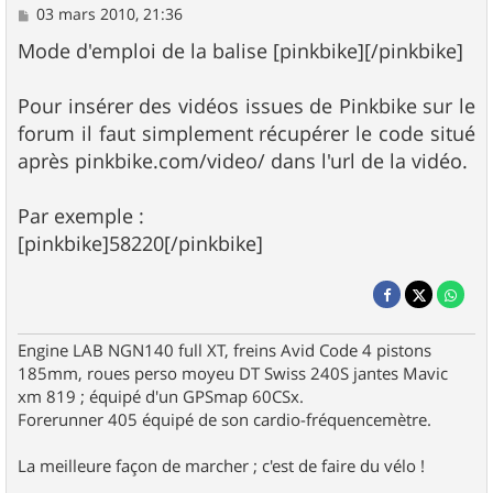
M
03 mars 2010, 21:36
e
s
Mode d'emploi de la balise [pinkbike][/pinkbike]
s
a
g
Pour insérer des vidéos issues de Pinkbike sur le
e
forum il faut simplement récupérer le code situé
après pinkbike.com/video/ dans l'url de la vidéo.
Par exemple :
[pinkbike]58220[/pinkbike]
Engine LAB NGN140 full XT, freins Avid Code 4 pistons
185mm, roues perso moyeu DT Swiss 240S jantes Mavic
xm 819 ; équipé d'un GPSmap 60CSx.
Forerunner 405 équipé de son cardio-fréquencemètre.
La meilleure façon de marcher ; c'est de faire du vélo !