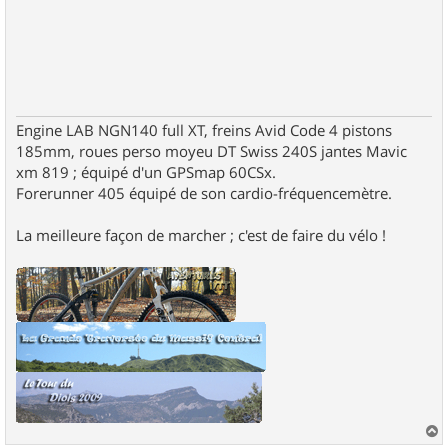
Engine LAB NGN140 full XT, freins Avid Code 4 pistons
185mm, roues perso moyeu DT Swiss 240S jantes Mavic
xm 819 ; équipé d'un GPSmap 60CSx.
Forerunner 405 équipé de son cardio-fréquencemètre.
La meilleure façon de marcher ; c'est de faire du vélo !
a