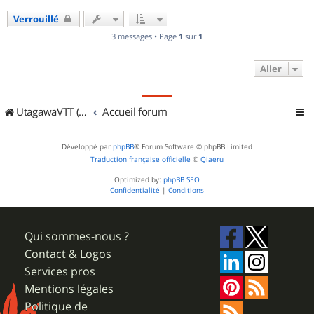
u
Verrouillé
t
3 messages • Page
1
sur
1
Aller
UtagawaVTT (Randos VTT et VTTAE avec traces GPS)
Accueil forum
Développé par
phpBB
® Forum Software © phpBB Limited
Traduction française officielle
©
Qiaeru
Optimized by:
phpBB SEO
Confidentialité
|
Conditions
Qui sommes-nous ?
Contact & Logos
Services pros
Mentions légales
Politique de