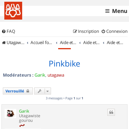
Menu
FAQ
Inscription
Connexion
UtagawaVTT (Randos VTT et VTTAE avec traces GPS)
Accueil forum
Aide et documentation
Aide et documentation
Aide et documentation des balises
Pinkbike
Modérateurs :
Garik
,
utagawa
Verrouillé
3 messages • Page
1
sur
1
Garik
Utagawiste
gourou