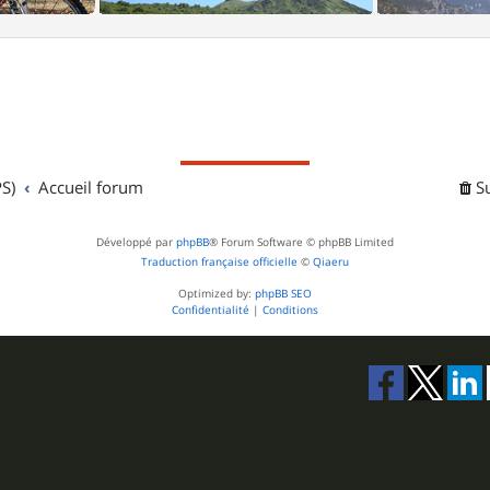
S)
Accueil forum
S
Développé par
phpBB
® Forum Software © phpBB Limited
Traduction française officielle
©
Qiaeru
Optimized by:
phpBB SEO
Confidentialité
|
Conditions