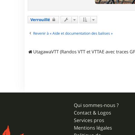
Verrouillé
Revenir à « Aide et documentation des balises »
UtagawaVTT (Randos VTT et VTTAE avec traces GP
Qui sommes-nous ?
Contact & Logos
Services pros
Mentions légales