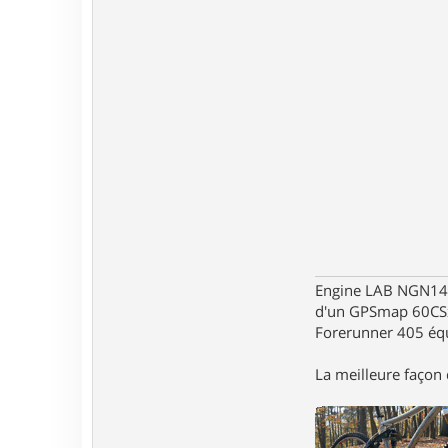
c
t
e
r
G
a
r
i
k
Engine LAB NGN140 
d'un GPSmap 60CS
Forerunner 405 éq
La meilleure façon d