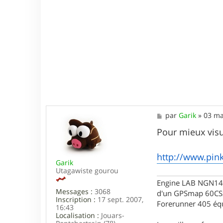
M
par
Garik
»
03 ma
e
s
Pour mieux visua
s
a
g
http://www.pin
Garik
e
Utagawiste gourou
Engine LAB NGN140 
Messages :
3068
d'un GPSmap 60CS
Inscription :
17 sept. 2007,
Forerunner 405 éq
16:43
Localisation :
Jouars-