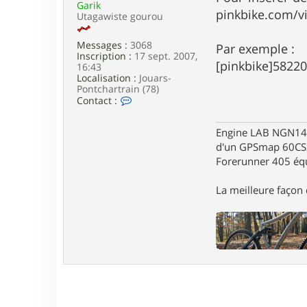
Garik
e
pinkbike.com/vi
Utagawiste gourou
Messages :
3068
Par exemple :
Inscription :
17 sept. 2007,
[pinkbike]58220
16:43
Localisation :
Jouars-
Pontchartrain (78)
C
Contact :
o
n
Engine LAB NGN140 
t
a
d'un GPSmap 60CS
c
Forerunner 405 éq
t
e
r
La meilleure façon d
G
a
r
i
k