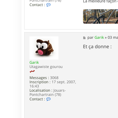
Pontchartrain (78)
La meilleure façon d
C
Contact :
o
n
t
a
c
t
e
M
par
Garik
»
03 ma
r
e
G
s
Et ça donne :
a
s
r
a
i
g
k
Garik
e
Utagawiste gourou
Messages :
3068
Inscription :
17 sept. 2007,
16:43
Localisation :
Jouars-
Pontchartrain (78)
C
Contact :
o
n
t
a