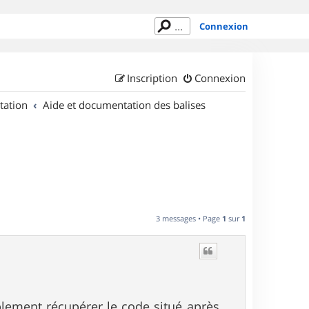
Connexion
Inscription
Connexion
tation
Aide et documentation des balises
3 messages • Page
1
sur
1
plement récupérer le code situé après