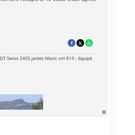
DT Swiss 240S jantes Mavic xm 819 ; équipé
H
a
u
t