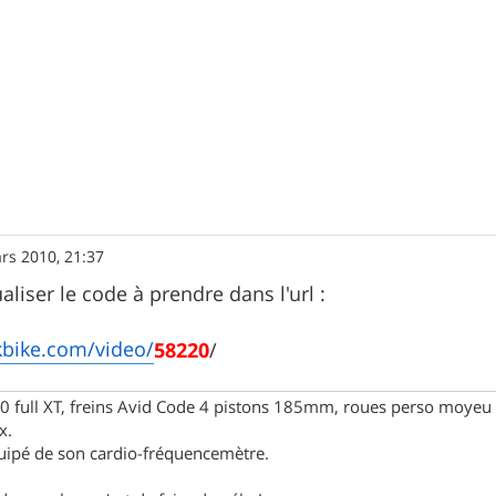
rs 2010, 21:37
liser le code à prendre dans l'url :
kbike.com/video/
58220
/
full XT, freins Avid Code 4 pistons 185mm, roues perso moyeu 
x.
uipé de son cardio-fréquencemètre.