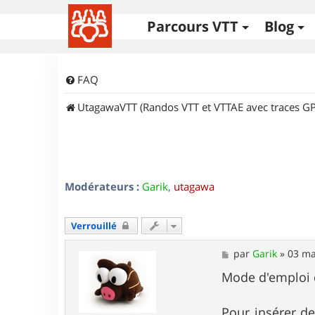
Parcours VTT
Blog
FAQ
UtagawaVTT (Randos VTT et VTTAE avec traces GP
Modérateurs :
Garik
,
utagawa
Verrouillé
M
par
Garik
»
03 ma
e
s
Mode d'emploi d
s
a
g
Pour insérer de