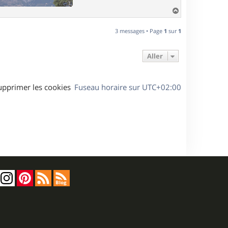
H
a
u
3 messages • Page
1
sur
1
t
Aller
upprimer les cookies
Fuseau horaire sur
UTC+02:00