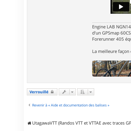
c
t
e
r
G
a
Engine LAB NGN140 
r
d'un GPSmap 60CS
i
Forerunner 405 éq
k
La meilleure façon d
Verrouillé
Revenir à « Aide et documentation des balises »
UtagawaVTT (Randos VTT et VTTAE avec traces GP