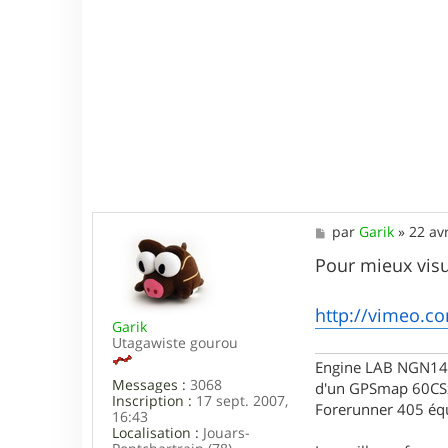
M
par
Garik
»
22 av
e
s
Pour mieux visu
s
a
g
http://vimeo.c
Garik
e
Utagawiste gourou
Engine LAB NGN140 
Messages :
3068
d'un GPSmap 60CS
Inscription :
17 sept. 2007,
Forerunner 405 éq
16:43
Localisation :
Jouars-