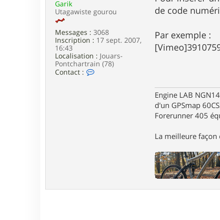
Garik
e
de code numériqu
Utagawiste gourou
Messages :
3068
Par exemple :
Inscription :
17 sept. 2007,
[Vimeo]391075
16:43
Localisation :
Jouars-
Pontchartrain (78)
C
Contact :
o
n
Engine LAB NGN140 
t
a
d'un GPSmap 60CS
c
Forerunner 405 éq
t
e
r
La meilleure façon d
G
a
r
i
k