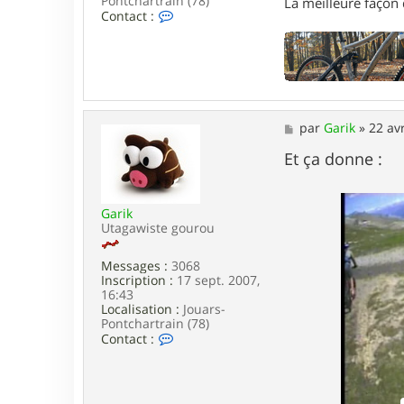
Pontchartrain (78)
La meilleure façon d
C
Contact :
o
n
t
a
c
t
e
M
par
Garik
»
22 av
r
e
G
s
Et ça donne :
a
s
r
a
i
g
k
Garik
e
Utagawiste gourou
Messages :
3068
Inscription :
17 sept. 2007,
16:43
Localisation :
Jouars-
Pontchartrain (78)
C
Contact :
o
n
t
a