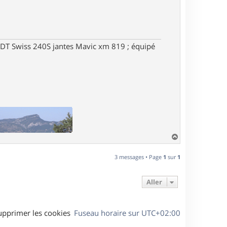
DT Swiss 240S jantes Mavic xm 819 ; équipé
H
a
u
3 messages • Page
1
sur
1
t
Aller
upprimer les cookies
Fuseau horaire sur
UTC+02:00