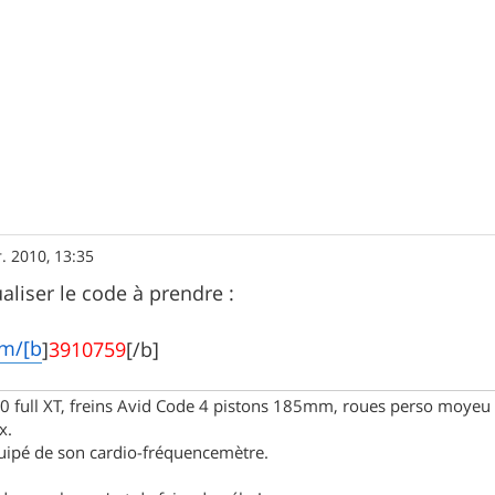
r. 2010, 13:35
aliser le code à prendre :
om/[b
]
3910759
[/b]
full XT, freins Avid Code 4 pistons 185mm, roues perso moyeu 
x.
uipé de son cardio-fréquencemètre.