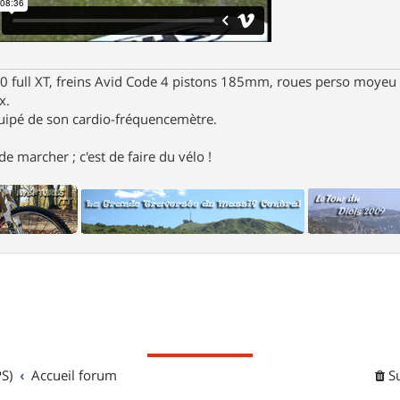
full XT, freins Avid Code 4 pistons 185mm, roues perso moyeu 
x.
uipé de son cardio-fréquencemètre.
e marcher ; c'est de faire du vélo !
S)
Accueil forum
S