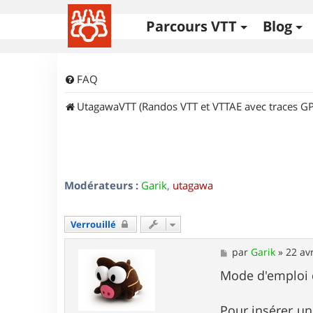
Parcours VTT
Blog
FAQ
UtagawaVTT (Randos VTT et VTTAE avec traces GP
Modérateurs :
Garik
,
utagawa
Verrouillé
M
par
Garik
»
22 av
e
s
Mode d'emploi d
s
a
g
Pour insérer un