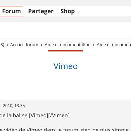
Forum
Partager
Shop
S)
Accueil forum
Aide et documentation
Aide et documen
Vimeo
r. 2010, 13:35
e la balise [Vimeo][/Vimeo]
e vidéo de Vimeo dans le forum, rien de plus simple. I