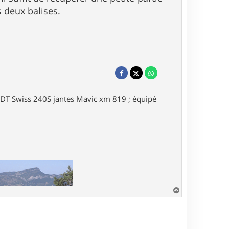
s deux balises.
DT Swiss 240S jantes Mavic xm 819 ; équipé
H
a
u
t