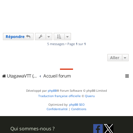
u
t
Répondre
5 messages • Page
1
sur
1
Aller
UtagawaVTT (Randos VTT et VTTAE avec traces GPS)
Accueil forum
Développé par
phpBB
® Forum Software © phpBB Limited
Traduction française officielle
©
Qiaeru
Optimized by:
phpBB SEO
Confidentialité
|
Conditions
Qui sommes-nous ?