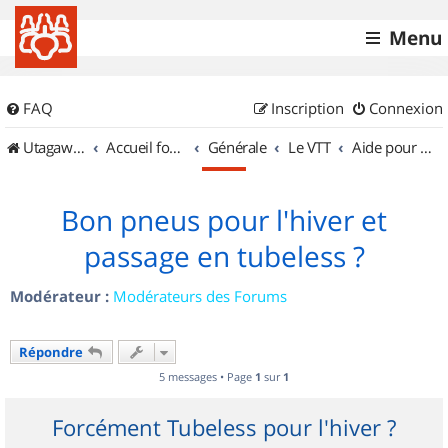
Menu
FAQ
Inscription
Connexion
UtagawaVTT (Randos VTT et VTTAE avec traces GPS)
Accueil forum
Générale
Le VTT
Aide pour l'achat d'un VTT
Bon pneus pour l'hiver et
passage en tubeless ?
Modérateur :
Modérateurs des Forums
Répondre
5 messages • Page
1
sur
1
Forcément Tubeless pour l'hiver ?