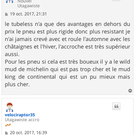
Nouvel
Utagawiste
M
19 oct. 2017, 21:31
e
s
le tubeless n'a que des avantages en dehors du
s
prix le pneu est plus rigide donc plus resistant je
a
g
n'ai jamais crevé avec et roule l'automne avec les
e
châtaignes et l'hiver, l'accroche est très supérieur
aussi.
Pour les pneu si cela est très boueux il y a le wild
mud de michelin qui est pas trop cher et le mud
king de continental qui est un pu mieux mais
plus cher.
a
u
t
velociraptor35
Utagawiste accro
M
20 oct. 2017, 16:39