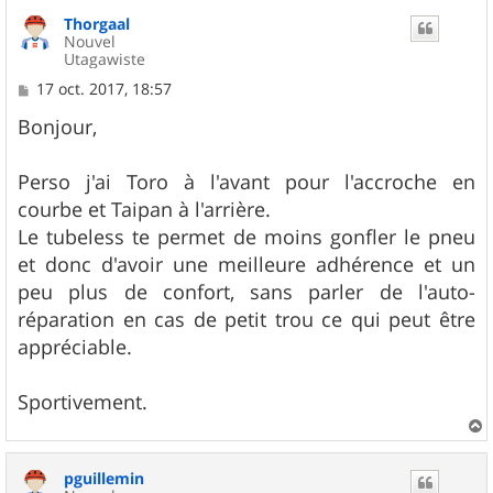
u
Thorgaal
t
Nouvel
Utagawiste
M
17 oct. 2017, 18:57
e
s
Bonjour,
s
a
g
Perso j'ai Toro à l'avant pour l'accroche en
e
courbe et Taipan à l'arrière.
Le tubeless te permet de moins gonfler le pneu
et donc d'avoir une meilleure adhérence et un
peu plus de confort, sans parler de l'auto-
réparation en cas de petit trou ce qui peut être
appréciable.
Sportivement.
a
u
pguillemin
t