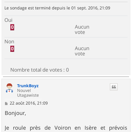
Le sondage est terminé depuis le 01 sept. 2016, 21:09
Oui
Aucun
0
vote
Non
Aucun
0
vote
Nombre total de votes :
0
TrunkBoyz
Nouvel
Utagawiste
M
22 août 2016, 21:09
e
s
Bonjour,
s
a
g
Je roule près de Voiron en Isère et prévois
e