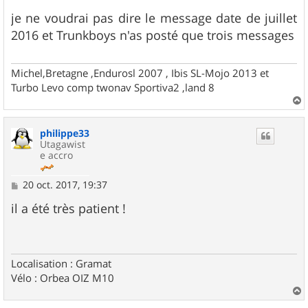
e
s
je ne voudrai pas dire le message date de juillet
s
2016 et Trunkboys n'as posté que trois messages
a
g
e
Michel,Bretagne ,Endurosl 2007 , Ibis SL-Mojo 2013 et
Turbo Levo comp twonav Sportiva2 ,land 8
a
u
philippe33
t
Utagawist
e accro
M
20 oct. 2017, 19:37
e
s
il a été très patient !
s
a
g
e
Localisation : Gramat
Vélo : Orbea OIZ M10
a