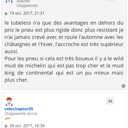
Nouvel
Utagawiste
M
19 oct. 2017, 21:31
e
s
le tubeless n'a que des avantages en dehors du
s
prix le pneu est plus rigide donc plus resistant je
a
g
n'ai jamais crevé avec et roule l'automne avec les
e
châtaignes et l'hiver, l'accroche est très supérieur
aussi.
Pour les pneu si cela est très boueux il y a le wild
mud de michelin qui est pas trop cher et le mud
king de continental qui est un pu mieux mais
plus cher.
a
u
t
velociraptor35
Utagawiste accro
M
20 oct. 2017, 16:39