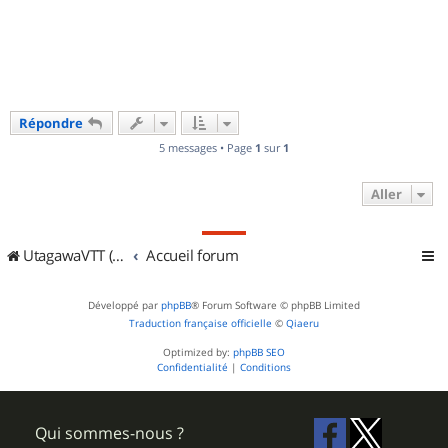
u
t
Répondre
5 messages • Page
1
sur
1
Aller
UtagawaVTT (Randos VTT et VTTAE avec traces GPS)
Accueil forum
Développé par
phpBB
® Forum Software © phpBB Limited
Traduction française officielle
©
Qiaeru
Optimized by:
phpBB SEO
Confidentialité
|
Conditions
Qui sommes-nous ?