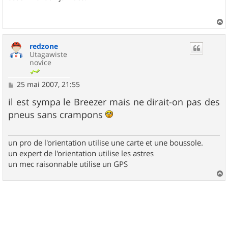
a
u
redzone
t
Utagawiste
novice
M
25 mai 2007, 21:55
e
s
il est sympa le Breezer mais ne dirait-on pas des
s
pneus sans crampons
a
g
e
un pro de l'orientation utilise une carte et une boussole.
un expert de l'orientation utilise les astres
un mec raisonnable utilise un GPS
a
u
t