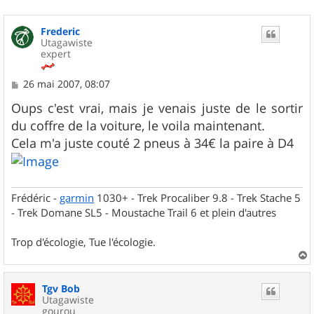
Frederic
Utagawiste
expert
M
26 mai 2007, 08:07
e
s
Oups c'est vrai, mais je venais juste de le sortir
s
du coffre de la voiture, le voila maintenant.
a
g
Cela m'a juste couté 2 pneus à 34€ la paire à D4
e
Frédéric -
garmin
1030+ - Trek Procaliber 9.8 - Trek Stache 5
- Trek Domane SL5 - Moustache Trail 6 et plein d'autres
Trop d'écologie, Tue l'écologie.
a
u
Tgv Bob
t
Utagawiste
gourou