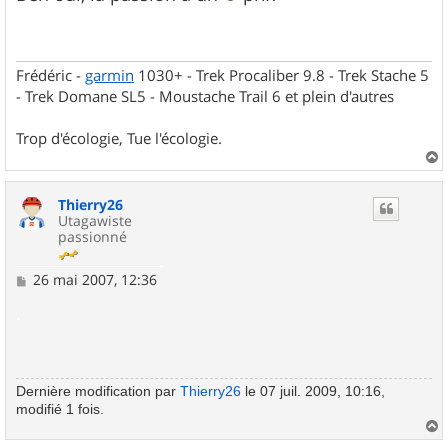
s
a
g
e
Frédéric -
garmin
1030+ - Trek Procaliber 9.8 - Trek Stache 5
- Trek Domane SL5 - Moustache Trail 6 et plein d'autres
Trop d'écologie, Tue l'écologie.
a
u
Thierry26
t
Utagawiste
passionné
M
26 mai 2007, 12:36
e
s
.
s
a
g
e
Dernière modification par
Thierry26
le 07 juil. 2009, 10:16,
modifié 1 fois.
a