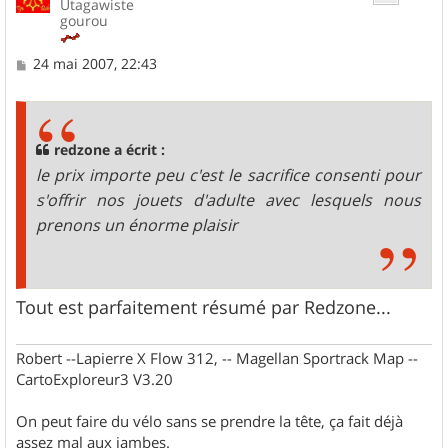
Utagawiste
gourou
M
24 mai 2007, 22:43
e
s
s
a
g
redzone a écrit :
e
le prix importe peu c'est le sacrifice consenti pour
s'offrir nos jouets d'adulte avec lesquels nous
prenons un énorme plaisir
Tout est parfaitement résumé par Redzone...
Robert --Lapierre X Flow 312, -- Magellan Sportrack Map --
CartoExploreur3 V3.20
On peut faire du vélo sans se prendre la tête, ça fait déjà
assez mal aux jambes.