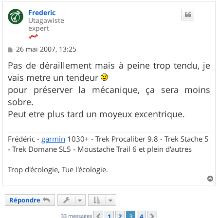
u
Frederic
t
Utagawiste
expert
M
26 mai 2007, 13:25
e
s
Pas de déraillement mais à peine trop tendu, je
s
vais metre un tendeur
a
g
pour préserver la mécanique, ça sera moins
e
sobre.
Peut etre plus tard un moyeux excentrique.
Frédéric -
garmin
1030+ - Trek Procaliber 9.8 - Trek Stache 5
- Trek Domane SL5 - Moustache Trail 6 et plein d'autres
Trop d'écologie, Tue l'écologie.
a
u
Répondre
t
33 messages
1
2
3
4
Précédent
Suivant