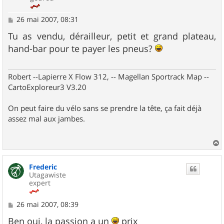
M
26 mai 2007, 08:31
e
s
Tu as vendu, dérailleur, petit et grand plateau,
s
hand-bar pour te payer les pneus?
a
g
e
Robert --Lapierre X Flow 312, -- Magellan Sportrack Map --
CartoExploreur3 V3.20
On peut faire du vélo sans se prendre la tête, ça fait déjà
assez mal aux jambes.
a
u
Frederic
t
Utagawiste
expert
M
26 mai 2007, 08:39
e
s
Ben oui, la passion a un
prix