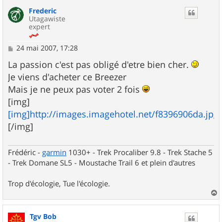
u
Frederic
t
Utagawiste
expert
M
24 mai 2007, 17:28
e
s
La passion c'est pas obligé d'etre bien cher.
s
Je viens d'acheter ce Breezer
a
g
Mais je ne peux pas voter 2 fois
e
[img]
[img]http://images.imagehotel.net/f8396906da.jpg[
[/img]
Frédéric -
garmin
1030+ - Trek Procaliber 9.8 - Trek Stache 5
- Trek Domane SL5 - Moustache Trail 6 et plein d'autres
Trop d'écologie, Tue l'écologie.
a
u
Tgv Bob
t