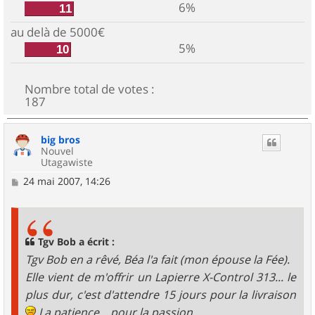
6%
11
au delà de 5000€
5%
10
Nombre total de votes :
187
big bros
Nouvel
Utagawiste
M
24 mai 2007, 14:26
e
s
s
a
g
Tgv Bob a écrit :
e
Tgv Bob en a rêvé, Béa l'a fait (mon épouse la Fée).
Elle vient de m'offrir un Lapierre X-Control 313... le
plus dur, c'est d'attendre 15 jours pour la livraison
La patience... pour la passion.