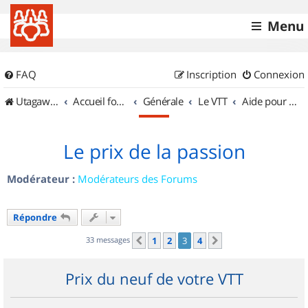
Menu
FAQ
Inscription
Connexion
UtagawaVTT (Randos VTT et VTTAE avec traces GPS)
Accueil forum
Générale
Le VTT
Aide pour l'achat d'un VTT
Le prix de la passion
Modérateur :
Modérateurs des Forums
Répondre
33 messages
1
2
3
4
Précédent
Suivant
Prix du neuf de votre VTT