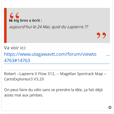
e
s
s
a
g
big bros a écrit :
e
aujourd'hui le 24 Mai, quid du Lapierre ??
Va voir ici:
https://www.utagawavtt.com/forum/viewto ...
4763#14763
Robert --Lapierre X Flow 312, -- Magellan Sportrack Map --
CartoExploreur3 V3.20
On peut faire du vélo sans se prendre la tête, ça fait déjà
assez mal aux jambes.
a