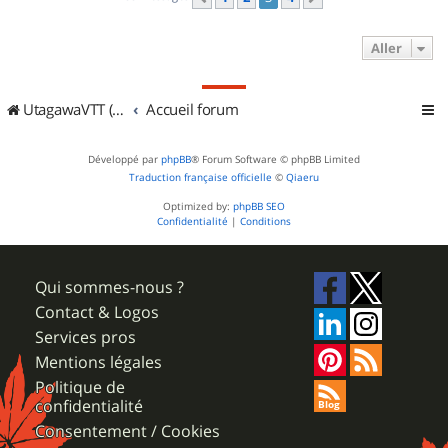
Aller
UtagawaVTT (Randos VTT et VTTAE avec traces GPS)
Accueil forum
Développé par
phpBB
® Forum Software © phpBB Limited
Traduction française officielle
©
Qiaeru
Optimized by:
phpBB SEO
Confidentialité
|
Conditions
Qui sommes-nous ?
Contact & Logos
Services pros
Mentions légales
Politique de
confidentialité
Consentement / Cookies