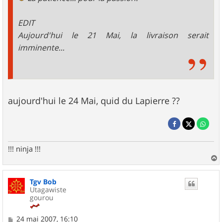
EDIT
Aujourd'hui le 21 Mai, la livraison serait
imminente...
aujourd'hui le 24 Mai, quid du Lapierre ??
!!! ninja !!!
a
u
Tgv Bob
t
Utagawiste
gourou
M
24 mai 2007, 16:10