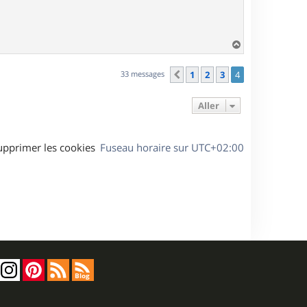
H
a
u
33 messages
1
2
3
4
Précédent
t
Aller
upprimer les cookies
Fuseau horaire sur
UTC+02:00