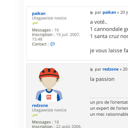
M
par
paikan
»
20 j
paikan
e
Utagawiste novice
s
a voté..
s
1 cannondale g
Messages :
16
a
Inscription :
19 juil. 2007,
g
1 santa cruz n
15:48
e
C
Contact :
o
je vous laisse f
n
t
a
c
M
par
redzone
»
20
t
e
e
s
la passion
r
s
p
a
a
g
i
e
k
un pro de l'orientat
a
redzone
n
un expert de l'orien
Utagawiste novice
un mec raisonnable
Messages :
18
Inscription :
22 août 2006,