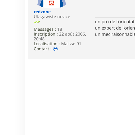
e
redzone
Utagawiste novice
un pro de l'orientat
un expert de l'orien
Messages :
18
Inscription :
22 août 2006,
un mec raisonnable
20:48
Localisation :
Maisse 91
C
Contact :
o
n
t
a
c
t
e
r
r
e
d
z
o
n
e