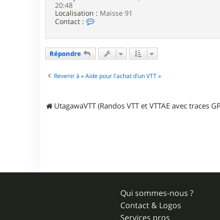
20:48
Localisation :
Maisse 91
C
Contact :
o
n
t
a
Répondre
c
t
e
Revenir à « Aide pour l'achat d'un VTT »
r
r
e
UtagawaVTT (Randos VTT et VTTAE avec traces GP
d
z
o
n
e
Qui sommes-nous ?
Contact & Logos
Services pros