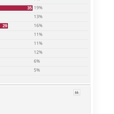
19%
35
13%
16%
29
11%
11%
12%
6%
5%