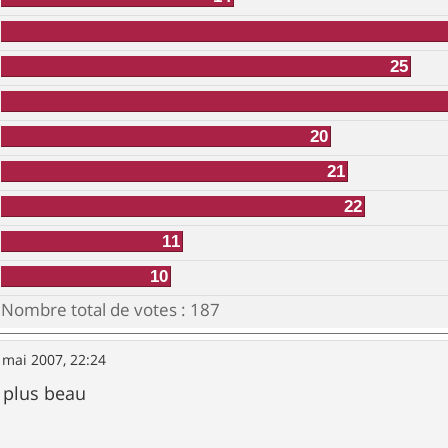
25
20
21
22
11
10
Nombre total de votes :
187
 mai 2007, 22:24
e plus beau