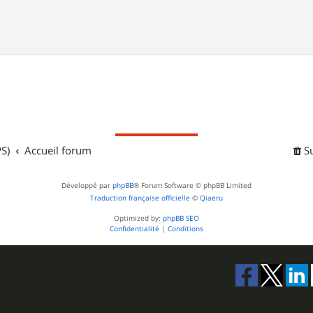
S)
Accueil forum
S
Développé par
phpBB
® Forum Software © phpBB Limited
Traduction française officielle
©
Qiaeru
Optimized by:
phpBB SEO
Confidentialité
|
Conditions