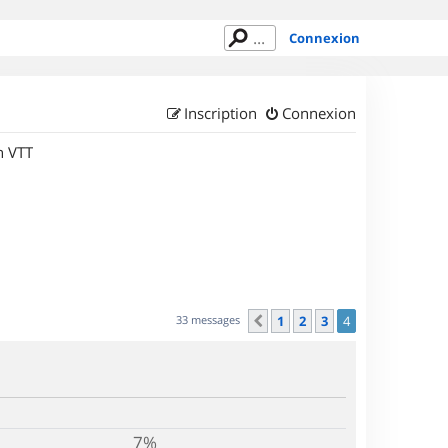
Connexion
Inscription
Connexion
n VTT
33 messages
1
2
3
4
Précédent
7%