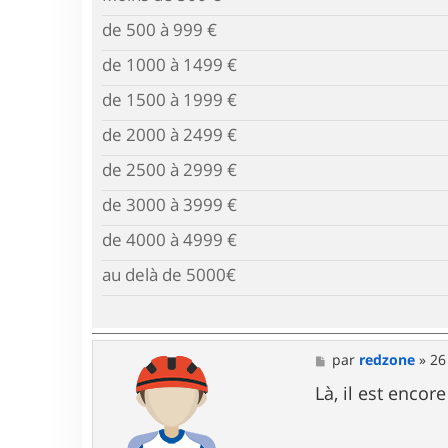
de 500 à 999 €
de 1000 à 1499 €
de 1500 à 1999 €
de 2000 à 2499 €
de 2500 à 2999 €
de 3000 à 3999 €
de 4000 à 4999 €
au delà de 5000€
M
par
redzone
»
26
e
s
Là, il est encor
s
a
g