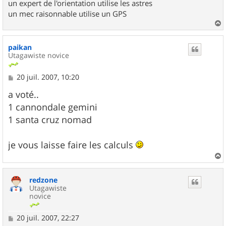
un expert de l'orientation utilise les astres
un mec raisonnable utilise un GPS
a
u
paikan
t
Utagawiste novice
M
20 juil. 2007, 10:20
e
s
a voté..
s
1 cannondale gemini
a
g
1 santa cruz nomad
e
je vous laisse faire les calculs
a
u
redzone
t
Utagawiste
novice
M
20 juil. 2007, 22:27
e