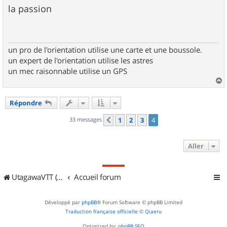
s
la passion
s
a
g
e
un pro de l'orientation utilise une carte et une boussole.
un expert de l'orientation utilise les astres
un mec raisonnable utilise un GPS
a
u
Répondre
t
33 messages
1
2
3
4
Précédent
Aller
UtagawaVTT (Randos VTT et VTTAE avec traces GPS)
Accueil forum
Développé par
phpBB
® Forum Software © phpBB Limited
Traduction française officielle
©
Qiaeru
Optimized by:
phpBB SEO