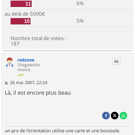
6%
11
au delà de 5000€
5%
10
Nombre total de votes :
187
redzone
Utagawiste
novice
M
26 mai 2007, 22:24
e
s
Là, il est encore plus beau
s
a
g
e
un pro de l'orientation utilise une carte et une boussole.