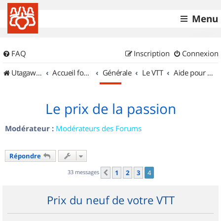
Menu
FAQ
Inscription
Connexion
UtagawaVTT (Randos VTT et VTTAE avec traces GPS)
Accueil forum
Générale
Le VTT
Aide pour l'achat d'un VTT
Le prix de la passion
Modérateur :
Modérateurs des Forums
Répondre
33 messages
1
2
3
4
Précédent
Prix du neuf de votre VTT