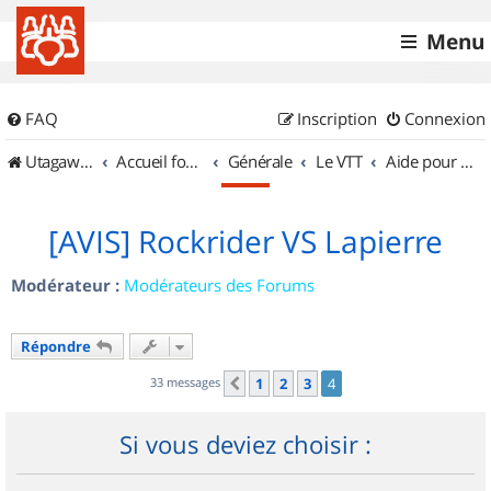
Menu
FAQ
Inscription
Connexion
UtagawaVTT (Randos VTT et VTTAE avec traces GPS)
Accueil forum
Générale
Le VTT
Aide pour l'achat d'un VTT
[AVIS] Rockrider VS Lapierre
Modérateur :
Modérateurs des Forums
Répondre
33 messages
1
2
3
4
Précédent
Si vous deviez choisir :