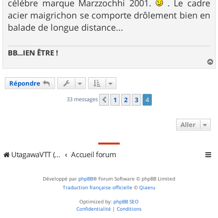
célébre marque Marzzochhi 2001.
. Le cadre
acier maigrichon se comporte drôlement bien en
balade de longue distance...
BB...IEN ÊTRE !
a
u
Répondre
t
33 messages
1
2
3
4
Précédent
Aller
UtagawaVTT (Randos VTT et VTTAE avec traces GPS)
Accueil forum
Développé par
phpBB
® Forum Software © phpBB Limited
Traduction française officielle
©
Qiaeru
Optimized by:
phpBB SEO
Confidentialité
|
Conditions