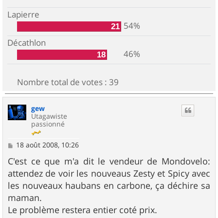
Lapierre
54%
21
Décathlon
46%
18
Nombre total de votes :
39
gew
Utagawiste
passionné
M
18 août 2008, 10:26
e
s
C'est ce que m'a dit le vendeur de Mondovelo:
s
attendez de voir les nouveaus Zesty et Spicy avec
a
g
les nouveaux haubans en carbone, ça déchire sa
e
maman.
Le problème restera entier coté prix.