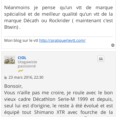
Néanmoins je pense qu'un vtt de marque
spécialisé et de meilleur qualité qu'un vtt de la
marque Décath ou Rockrider ( maintenant c'est
Btwin) .
Mon blog sur le vtt
http://pratiquerlevtt.com/
a
u
CIOL
t
Utagawiste
passionné
M
23 mars 2016, 22:30
e
s
Bonsoir,
s
Vous n'aille pas me croire, je roule avec le bon
a
g
vieux cadre Décathlon Serie-M 1999 et depuis,
e
seul lui est d'origine, le reste à été évolué et est
équipé tout Shimano XTR avec fourche de la