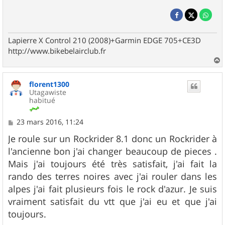
Lapierre X Control 210 (2008)+Garmin EDGE 705+CE3D
http://www.bikebelairclub.fr
a
u
florent1300
t
Utagawiste
habitué
M
23 mars 2016, 11:24
e
s
Je roule sur un Rockrider 8.1 donc un Rockrider à
s
l'ancienne bon j'ai changer beaucoup de pieces .
a
g
Mais j'ai toujours été très satisfait, j'ai fait la
e
rando des terres noires avec j'ai rouler dans les
alpes j'ai fait plusieurs fois le rock d'azur. Je suis
vraiment satisfait du vtt que j'ai eu et que j'ai
toujours.