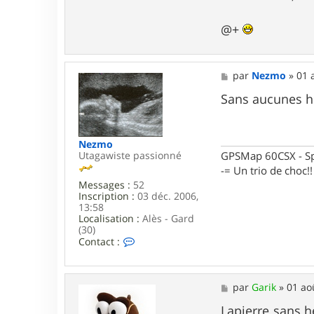
d
_
@+
8
3
M
par
Nezmo
»
01 
e
s
Sans aucunes hés
s
a
g
e
Nezmo
Utagawiste passionné
GPSMap 60CSX - Spe
-= Un trio de choc!!
Messages :
52
Inscription :
03 déc. 2006,
13:58
Localisation :
Alès - Gard
(30)
C
Contact :
o
n
t
a
M
par
Garik
»
01 ao
c
e
t
s
Lapierre sans hé