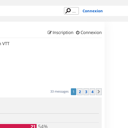
Connexion
Inscription
Connexion
n VTT
33 messages
1
2
3
4
Suivant
54%
21