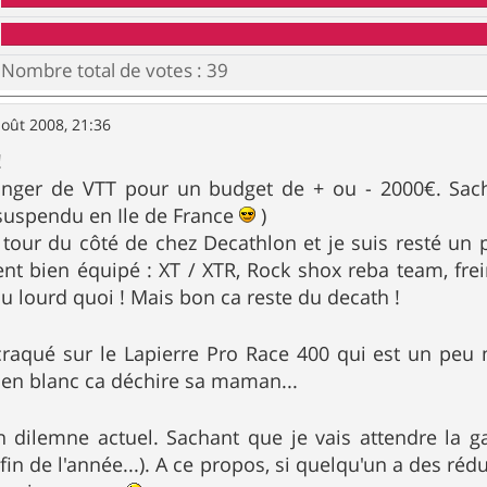
Nombre total de votes :
39
août 2008, 21:36
!
anger de VTT pour un budget de + ou - 2000€. Sach
suspendu en Ile de France
)
tit tour du côté de chez Decathlon et je suis resté u
nt bien équipé : XT / XTR, Rock shox reba team, fre
 du lourd quoi ! Mais bon ca reste du decath !
 craqué sur le Lapierre Pro Race 400 qui est un peu
t en blanc ca déchire sa maman...
 dilemne actuel. Sachant que je vais attendre la
a fin de l'année...). A ce propos, si quelqu'un a des réd