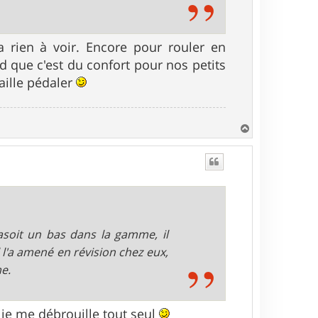
a rien à voir. Encore pour rouler en
rd que c'est du confort pour nos petits
aille pédaler
H
a
u
t
asoit un bas dans la gamme, il
l l'a amené en révision chez eux,
me.
u je me débrouille tout seul