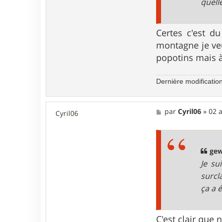
quell
Certes c'est d
montagne je veu
popotins mais à
Dernière modificatio
M
par
Cyril06
»
02 
Cyril06
e
s
s
a
g
gew
e
Je su
surcl
ça a 
C'est clair que 