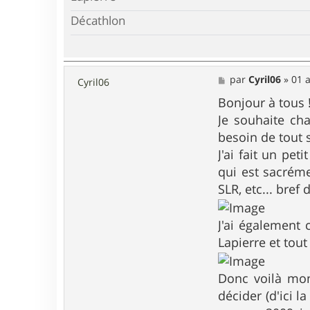
Décathlon
M
par
Cyril06
»
01 
Cyril06
e
s
Bonjour à tous 
s
Je souhaite ch
a
g
besoin de tout 
e
J'ai fait un pe
qui est sacréme
SLR, etc... bref
J'ai également
Lapierre et tou
Donc voilà mon
décider (d'ici l