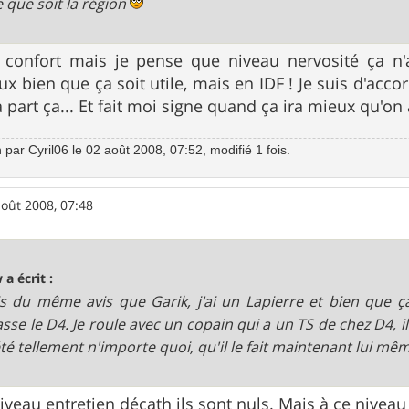
e que soit la région
u confort mais je pense que niveau nervosité ça n'
x bien que ça soit utile, mais en IDF ! Je suis d'acco
 part ça... Et fait moi signe quand ça ira mieux qu'on 
n par
Cyril06
le 02 août 2008, 07:52, modifié 1 fois.
août 2008, 07:48
 a écrit :
is du même avis que Garik, j'ai un Lapierre et bien que ç
asse le D4. Je roule avec un copain qui a un TS de chez D4, i
été tellement n'importe quoi, qu'il le fait maintenant lui mê
niveau entretien décath ils sont nuls. Mais à ce nivea