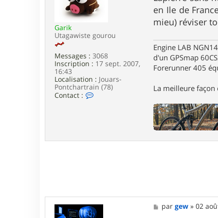
e
s
en Ile de Franc
r
a
N
g
mieu) réviser t
e
Garik
e
z
Utagawiste gourou
m
Engine LAB NGN140 
o
Messages :
3068
d'un GPSmap 60CS
Inscription :
17 sept. 2007,
Forerunner 405 éq
16:43
Localisation :
Jouars-
Pontchartrain (78)
La meilleure façon d
C
Contact :
o
n
t
a
c
t
e
r
G
a
r
i
k
M
par
gew
»
02 aoû
e