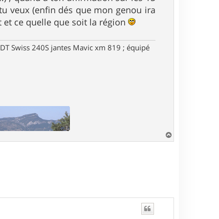
d tu veux (enfin dés que mon genou ira
t et ce quelle que soit la région
DT Swiss 240S jantes Mavic xm 819 ; équipé
H
a
u
t