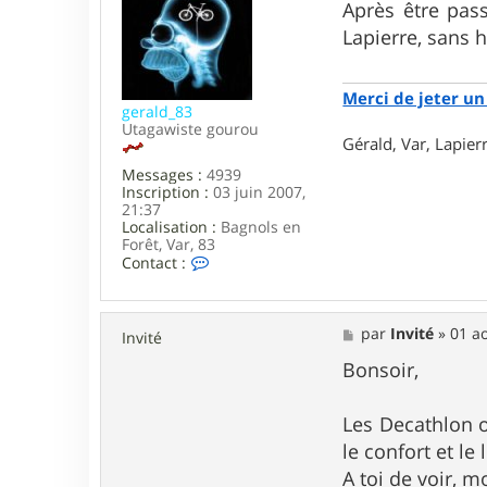
s
Après être pass
s
Lapierre, sans h
a
g
e
Merci de jeter un 
gerald_83
Utagawiste gourou
Gérald, Var, Lapie
Messages :
4939
Inscription :
03 juin 2007,
21:37
Localisation :
Bagnols en
Forêt, Var, 83
C
Contact :
o
n
t
a
M
par
Invité
»
01 a
Invité
c
e
t
s
Bonsoir,
e
s
r
a
g
g
Les Decathlon o
e
e
le confort et le 
r
a
A toi de voir, m
l