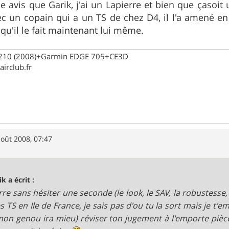
 avis que Garik, j'ai un Lapierre et bien que çasoit
ec un copain qui a un TS de chez D4, il l'a amené en
qu'il le fait maintenant lui même.
l 210 (2008)+Garmin EDGE 705+CE3D
irclub.fr
août 2008, 07:47
k a écrit :
rre sans hésiter une seconde (le look, le SAV, la robustesse, 
es TS en Ile de France, je sais pas d'ou tu la sort mais je t
on genou ira mieu) réviser ton jugement à l'emporte piè