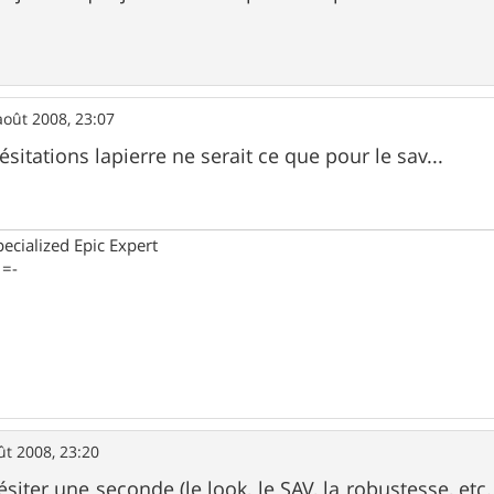
août 2008, 23:07
itations lapierre ne serait ce que pour le sav...
cialized Epic Expert
 =-
ût 2008, 23:20
siter une seconde (le look, le SAV, la robustesse, etc.