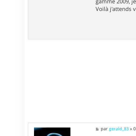
gamme 2009, je
Voilà j'attends 
M
par
gerald_83
»
0
e