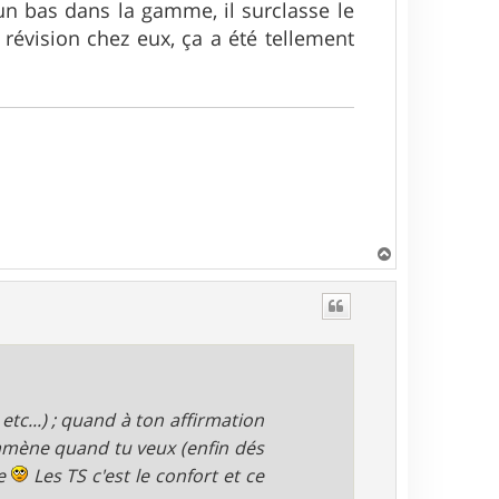
 un bas dans la gamme, il surclasse le
 révision chez eux, ça a été tellement
H
a
u
t
etc...) ; quand à ton affirmation
'emmène quand tu veux (enfin dés
ce
Les TS c'est le confort et ce