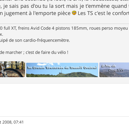
e, je sais pas d'ou tu la sort mais je t'emmène quan
on jugement à l'emporte pièce
Les TS c'est le confor
full XT, freins Avid Code 4 pistons 185mm, roues perso moyeu 
x.
uipé de son cardio-fréquencemètre.
e marcher ; c'est de faire du vélo !
t 2008, 07:41