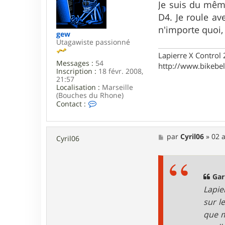
s
Je suis du même
s
D4. Je roule av
a
g
n'importe quoi, 
gew
e
Utagawiste passionné
Lapierre X Contro
Messages :
54
http://www.bikebela
Inscription :
18 févr. 2008,
21:57
Localisation :
Marseille
(Bouches du Rhone)
C
Contact :
o
n
t
a
M
par
Cyril06
»
02 
Cyril06
c
e
t
s
e
s
r
a
g
g
Gari
e
e
Lapie
w
sur l
que m