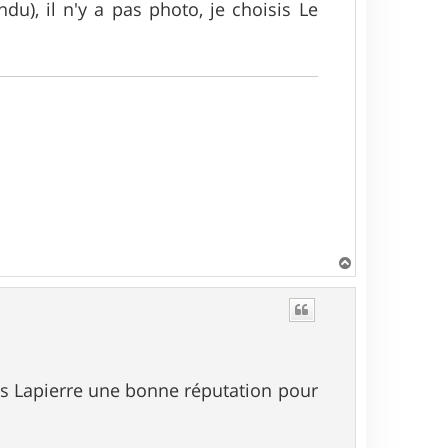
u), il n'y a pas photo, je choisis Le
H
a
u
t
les Lapierre une bonne réputation pour