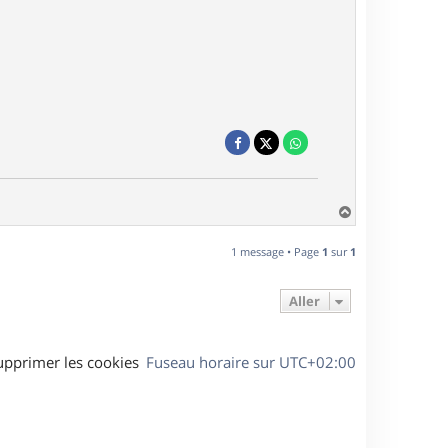
H
a
u
1 message • Page
1
sur
1
t
Aller
upprimer les cookies
Fuseau horaire sur
UTC+02:00