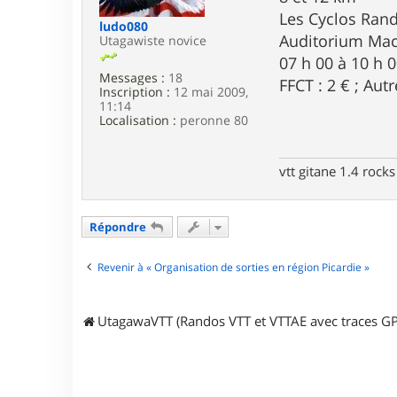
e
Les Cyclos Ran
ludo080
Auditorium Mac
Utagawiste novice
07 h 00 à 10 h 0
Messages :
18
FFCT : 2 € ; Autr
Inscription :
12 mai 2009,
11:14
Localisation :
peronne 80
vtt gitane 1.4 rocks
Répondre
Revenir à « Organisation de sorties en région Picardie »
UtagawaVTT (Randos VTT et VTTAE avec traces GP