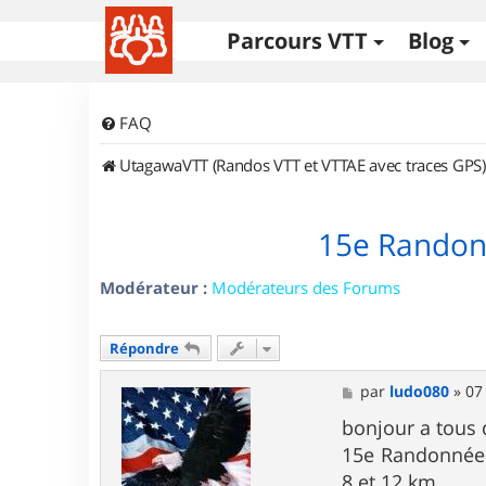
Parcours VTT
Blog
FAQ
UtagawaVTT (Randos VTT et VTTAE avec traces GPS)
15e Randonn
Modérateur :
Modérateurs des Forums
Répondre
M
par
ludo080
»
07
e
s
bonjour a tous
s
15e Randonnée d
a
g
8 et 12 km